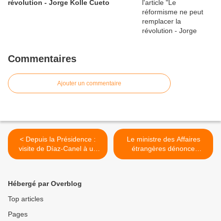
révolution - Jorge Kolle Cueto
Commentaires
Ajouter un commentaire
< Depuis la Présidence :
Le ministre des Affaires
visite de Díaz-Canel à un
étrangères dénonce
commandant rebelle
l'attaque fasciste contre le
consulat vénézuélien au
Portugal >
Hébergé par Overblog
Top articles
Pages