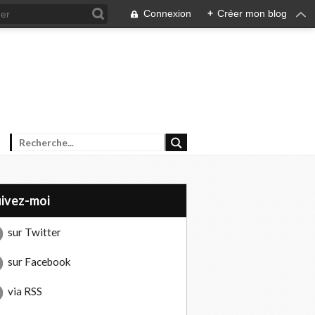
Connexion
+
Créer mon blog
uivez-moi
sur Twitter
sur Facebook
via RSS