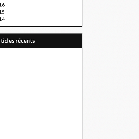
16
15
14
articles récents