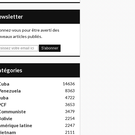
Newsletter
nnez-vous pour être averti des
veaux articles publiés.
Catégories
Cuba
14636
Venezuela
8363
cuba
4722
PCF
3653
Communiste
3479
olivie
2254
mérique latine
2247
vietnam
2111