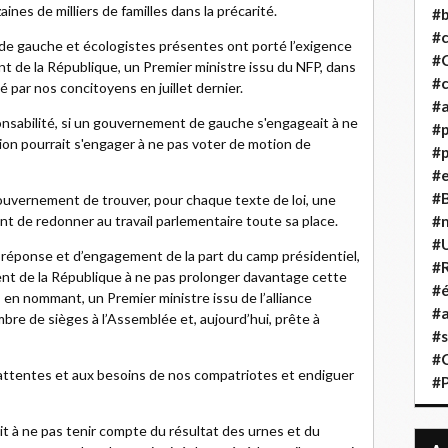
ines de milliers de familles dans la précarité.
#b
#
de gauche et écologistes présentes ont porté l’exigence
#
t de la République, un Premier ministre issu du NFP, dans
#c
́ par nos concitoyens en juillet dernier.
#a
nsabilité, si un gouvernement de gauche s'engageait à ne
#
ition pourrait s'engager à ne pas voter de motion de
#p
#
#B
r gouvernement de trouver, pour chaque texte de loi, une
nt de redonner au travail parlementaire toute sa place.
#
#
 réponse et d’engagement de la part du camp présidentiel,
#R
nt de la République à ne pas prolonger davantage cette
#é
, en nommant, un Premier ministre issu de l’alliance
#a
bre de sièges à l’Assemblée et, aujourd’hui, prête à
#s
#
ux attentes et aux besoins de nos compatriotes et endiguer
#
tait à ne pas tenir compte du résultat des urnes et du