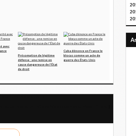
20
20
20
té avec
rance
Cuba dénonce en France le
Présomption de légitime
blocus comme un acte de
défense : une remise en
guerre des États-Unis
cause dangereuse de l'État
de droit
 droits humains des Cubains
le-feu complet et un Traité de Paix opposable » au Moyen-Orient