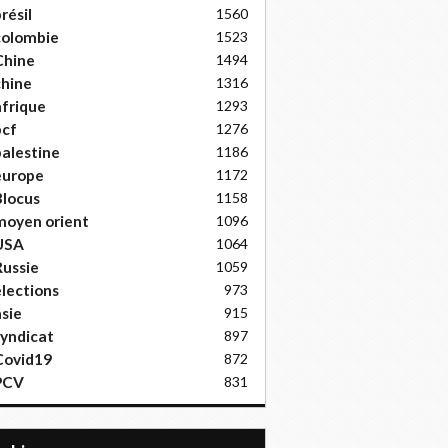
résil
1560
colombie
1523
Chine
1494
hine
1316
frique
1293
pcf
1276
alestine
1186
europe
1172
locus
1158
moyen orient
1096
USA
1064
ussie
1059
lections
973
sie
915
yndicat
897
Covid19
872
PCV
831