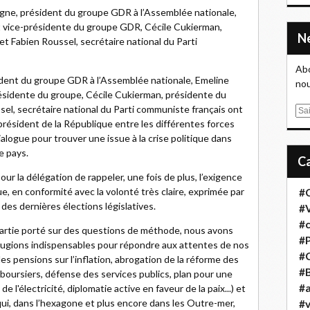
ne, président du groupe GDR à l’Assemblée nationale,
et vice-présidente du groupe GDR, Cécile Cukierman,
t Fabien Roussel, secrétaire national du Parti
Abo
ident du groupe GDR à l’Assemblée nationale, Emeline
nou
résidente du groupe, Cécile Cukierman, présidente du
l, secrétaire national du Parti communiste français ont
E
 président de la République entre les différentes forces
m
ialogue pour trouver une issue à la crise politique dans
a
le pays.
i
l
our la délégation de rappeler, une fois de plus, l’exigence
en conformité avec la volonté très claire, exprimée par
#
 des dernières élections législatives.
#
#
artie porté sur des questions de méthode, nous avons
#
jugions indispensables pour répondre aux attentes de nos
#
es pensions sur l’inflation, abrogation de la réforme des
#B
 boursiers, défense des services publics, plan pour une
#a
e l'électricité, diplomatie active en faveur de la paix...) et
e qui, dans l’hexagone et plus encore dans les Outre-mer,
#