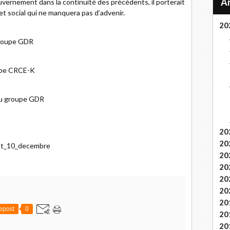
ernement dans la continuité des précédents, il porterait
 et social qui ne manquera pas d’advenir.
20
 groupe GDR
oupe CRCE-K
 du groupe GDR
20
20
ent_10_decembre
20
20
20
20
20
epost
0
20
20