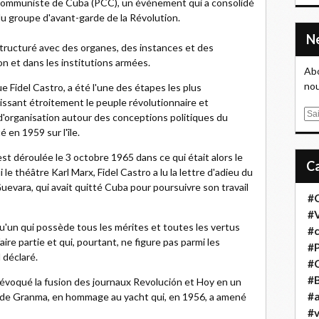
i communiste de Cuba (PCC), un événement qui a consolidé
du groupe d'avant-garde de la Révolution.
 structuré avec des organes, des instances et des
on et dans les institutions armées.
Abo
nou
ue Fidel Castro, a été l'une des étapes les plus
issant étroitement le peuple révolutionnaire et
E
 d'organisation autour des conceptions politiques du
m
 en 1959 sur l'île.
a
est déroulée le 3 octobre 1965 dans ce qui était alors le
i
 le théâtre Karl Marx, Fidel Castro a lu la lettre d'adieu du
l
uevara, qui avait quitté Cuba pour poursuivre son travail
#
#
u'un qui possède tous les mérites et toutes les vertus
#
ire partie et qui, pourtant, ne figure pas parmi les
#
 déclaré.
#
#B
 évoqué la fusion des journaux Revolución et Hoy en un
#a
m de Granma, en hommage au yacht qui, en 1956, a amené
#