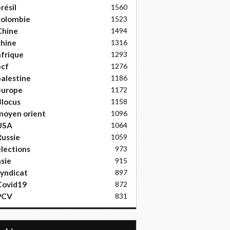
résil
1560
colombie
1523
Chine
1494
hine
1316
frique
1293
pcf
1276
alestine
1186
europe
1172
locus
1158
moyen orient
1096
USA
1064
ussie
1059
lections
973
sie
915
yndicat
897
Covid19
872
PCV
831