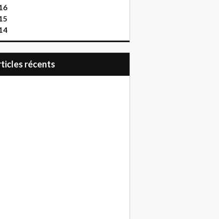
16
15
14
articles récents