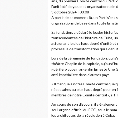
ans, du premier Comité central du Part
l'unité idéologique et organisationnelle 
3 octobre 2024 | 00:08
À partir de ce moment-là, un Parti s'est
organisations de base dans toute la nati
Sa fondation, a déclaré le leader historiq
transcendantes de l'histoire de Cuba, un
atteignant le plus haut degré d'unité et
processus de transformation qui a débuté
Lors de la cérémonie de fondation, qui s'
théâtre Chaplin de la capitale, aujourd'hui
guérillero cubain argentin Ernesto Che G
anti-impérialiste dans d'autres pays.
« Il manque à notre Comité central quelq
nécessaires au plus haut degré pour en fa
membres de notre Comité central », a-t-il
Au cours de son discours, il a également
seul organe officiel du PCC, sous le no
les architectes de la révolution à Cuba.