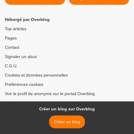
communistes de Cuba et du
syndicales et civiles
Liban
exhortent l'ONU à accélérer
la décolonisation du Sahara
Hébergé par Overblog
occidental >
Top articles
Pages
Contact
Signaler un abus
C.G.U.
Cookies et données personnelles
Préférences cookies
Voir le profil de anonyme sur le portail Overblog
Créer un blog sur Overblog
Créer un blog