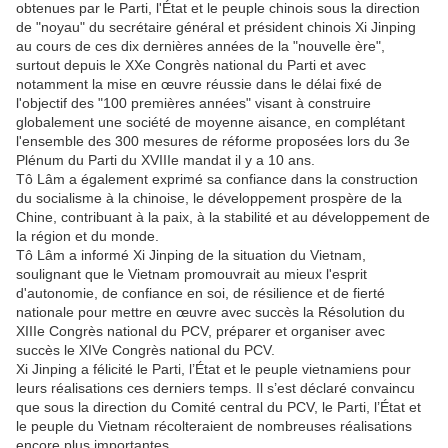
obtenues par le Parti, l'État et le peuple chinois sous la direction
de "noyau" du secrétaire général et président chinois Xi Jinping
au cours de ces dix dernières années de la "nouvelle ère",
surtout depuis le XXe Congrès national du Parti et avec
notamment la mise en œuvre réussie dans le délai fixé de
l'objectif des "100 premières années" visant à construire
globalement une société de moyenne aisance, en complétant
l'ensemble des 300 mesures de réforme proposées lors du 3e
Plénum du Parti du XVIIIe mandat il y a 10 ans.
Tô Lâm a également exprimé sa confiance dans la construction
du socialisme à la chinoise, le développement prospère de la
Chine, contribuant à la paix, à la stabilité et au développement de
la région et du monde.
Tô Lâm a informé Xi Jinping de la situation du Vietnam,
soulignant que le Vietnam promouvrait au mieux l'esprit
d'autonomie, de confiance en soi, de résilience et de fierté
nationale pour mettre en œuvre avec succès la Résolution du
XIIIe Congrès national du PCV, préparer et organiser avec
succès le XIVe Congrès national du PCV.
Xi Jinping a félicité le Parti, l’État et le peuple vietnamiens pour
leurs réalisations ces derniers temps. Il s’est déclaré convaincu
que sous la direction du Comité central du PCV, le Parti, l’État et
le peuple du Vietnam récolteraient de nombreuses réalisations
encore plus importantes.