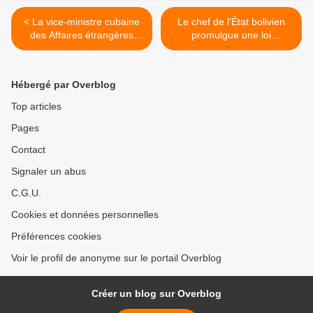
< La vice-ministre cubaine
Le chef de l'État bolivien
des Affaires étrangères
promulgue une loi
reçoit les Lettres de
suspendant les élections
créance de l'ambassadeur
primaires >
de la République populaire
Hébergé par Overblog
démocratique de Corée
Top articles
Pages
Contact
Signaler un abus
C.G.U.
Cookies et données personnelles
Préférences cookies
Voir le profil de anonyme sur le portail Overblog
Créer un blog sur Overblog