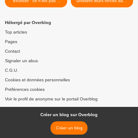
excessif : ce n’est pas à
unissent leurs forces dans
l’UE de dicter la politique de
le domaine de
la France
l'environnement >
Hébergé par Overblog
Top articles
Pages
Contact
Signaler un abus
C.G.U.
Cookies et données personnelles
Préférences cookies
Voir le profil de anonyme sur le portail Overblog
Créer un blog sur Overblog
Créer un blog