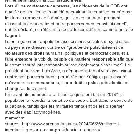
fermement l'action anticonstitutionnelle.
Lors d'une conférence de presse, les dirigeants de la COB ont
qualifié de séditieuse et antidémocratique la tentative menée par
les forces armées de l'armée, qui "en ce moment, prennent
d'assaut la démocratie et notre gouvernement constitutionnel",
ont-ils déclaré, se référant à ce qu'ils considèrent comme un acte
flagrant.
Ils ont également appelé les associations sociales et syndicales
du pays à se dresser contre ce "groupe de putschistes et de
violateurs des droits humains, politiques et démocratiques, et à
faire entendre la voix du peuple de manière responsable afin que
la communauté internationale puisse également s'exprimer". Le
président bolivien, Luis Arce, a dénoncé la tentative d'assassinat
contre son gouvernement, perpétrée par Zúñiga, qui a assuré
qu'avec trois commandants, il prendrait le palais présidentiel et
changerait le cabinet.
En criant "ils ne nous feront pas ce qu'ils ont fait en 2019", la
population a répudié la tentative de coup d'État dans le centre de
la capitale, tandis que les militaires tentaient de les disperser
avec des gaz lacrymogènes.
mem/chm
source : https://www.prensa-latina.cu/2024/06/26/militares-
intentan-ingresar-a-casa-presidencial-en-bolivia/