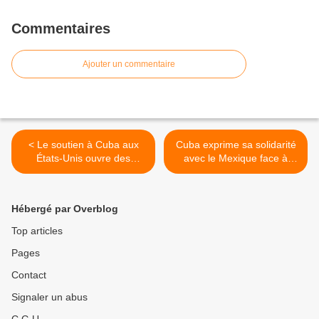
Commentaires
Ajouter un commentaire
< Le soutien à Cuba aux
Cuba exprime sa solidarité
États-Unis ouvre des
avec le Mexique face à
brèches dans le blocus
l'agression de son
ambassade à Quito >
Hébergé par Overblog
Top articles
Pages
Contact
Signaler un abus