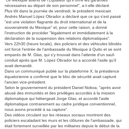
"Le Mexique attend de l'Équateur qu'il offre les garanties
nécessaires au départ de son personnel", a-t-elle déclaré.
Plus tôt dans la journée de vendredi, le président mexicain
Andrés Manuel López Obrador a déclaré que ce qui s'est passé
"est une violation flagrante du droit international et de la
souveraineté du Mexique" et, pour cette raison, a donné
l'instruction de procéder "légalement et immédiatement à la
déclaration de la suspension des relations diplomatiques".
Vers 22h30 (heure locale), des policiers et des véhicules blindés
ont forcé l'entrée de l'ambassade du Mexique à Quito et se sont
emparés de M. Glas, qui s'y trouvait dans l'attente d'un sauf-
conduit après que M. López Obrador lui a accordé l'asile qu'il
avait demandé.
Dans un communiqué publié sur la plateforme X, la présidence
équatorienne a confirmé que le bloc de sécurité avait capturé
l'ancien vice-président.
Selon le gouvernement du président Daniel Noboa, "après avoir
abusé des immunités et des privilèges accordés à la mission
diplomatique qui hébergeait Jorge Glas, et accordé l'asile
diplomatique contrairement au cadre juridique conventionnel,
nous avons procédé à sa capture".
Des vidéos circulant sur les réseaux sociaux montrent des
policiers escaladant les murs et les clôtures de l'ambassade, qui
était fortement surveillée par les militaires depuis le début de la