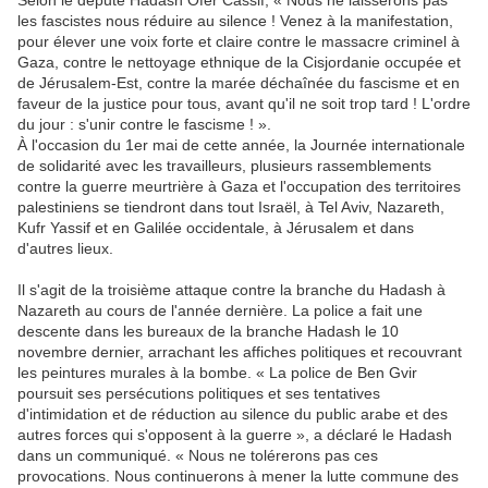
Selon le député Hadash Ofer Cassif, « Nous ne laisserons pas
les fascistes nous réduire au silence ! Venez à la manifestation,
pour élever une voix forte et claire contre le massacre criminel à
Gaza, contre le nettoyage ethnique de la Cisjordanie occupée et
de Jérusalem-Est, contre la marée déchaînée du fascisme et en
faveur de la justice pour tous, avant qu'il ne soit trop tard ! L'ordre
du jour : s'unir contre le fascisme ! ».
À l'occasion du 1er mai de cette année, la Journée internationale
de solidarité avec les travailleurs, plusieurs rassemblements
contre la guerre meurtrière à Gaza et l'occupation des territoires
palestiniens se tiendront dans tout Israël, à Tel Aviv, Nazareth,
Kufr Yassif et en Galilée occidentale, à Jérusalem et dans
d'autres lieux.
Il s'agit de la troisième attaque contre la branche du Hadash à
Nazareth au cours de l'année dernière. La police a fait une
descente dans les bureaux de la branche Hadash le 10
novembre dernier, arrachant les affiches politiques et recouvrant
les peintures murales à la bombe. « La police de Ben Gvir
poursuit ses persécutions politiques et ses tentatives
d'intimidation et de réduction au silence du public arabe et des
autres forces qui s'opposent à la guerre », a déclaré le Hadash
dans un communiqué. « Nous ne tolérerons pas ces
provocations. Nous continuerons à mener la lutte commune des