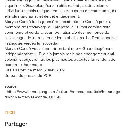
construire du jour au lendemain une société socialiste dans
laquelle les Guadeloupéens n’utiliseraient pas de voitures
individuelles mais uniquement les transports en commun », dit-
elle plus tard au sujet de cet engagement.
Maryse Condé fut la première présidente du Comité pour la
mémoire de l’esclavage qui proposa le 10 mai comme date
commémorative de la Journée nationale des mémoires de
l’esclavage, de la traite et de leurs abolitions. La Réunionnaise
Françoise Vergès lui succéda.
Maryse Condé voulait mourir en tant que « Guadeloupéenne
indépendantiste ». Elle n’a jamais renié son engagement anti-
colonial et aujourd’hui, les plus hautes autorités lui rendent de
nombreux hommage.
Fait au Port, ce mardi 2 avril 2024
Bureau de presse du PCR
source
: https://www.temoignages.re/culture/hommage/article/hommage-
du-pcr-a-maryse-conde,110146
#PCR
Partager