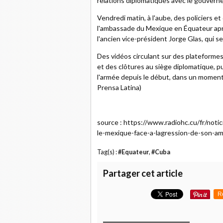
relations diplomatiques avec le gouvern
Vendredi matin, à l'aube, des policiers e
l'ambassade du Mexique en Équateur aprè
l'ancien vice-président Jorge Glas, qui se
Des vidéos circulant sur des plateforme
et des clôtures au siège diplomatique, pu
l'armée depuis le début, dans un momen
Prensa Latina)
source : https://www.radiohc.cu/fr/noti
le-mexique-face-a-lagression-de-son-a
Tag(s) :
#Equateur
,
#Cuba
Partager cet article
R