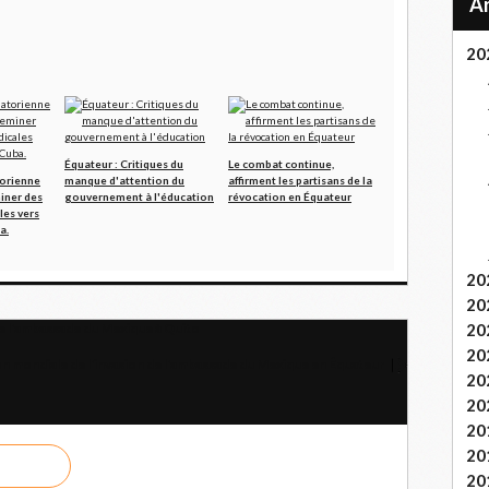
20
Équateur : Critiques du
Le combat continue,
torienne
manque d'attention du
affirment les partisans de la
iner des
gouvernement à l'éducation
révocation en Équateur
les vers
a.
20
20
e l'ambassade du Mexique à Quito
20
20
 mondiale de l'invasion de l'ambassade du Mexique en Équateur
20
20
20
20
20