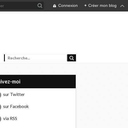
Connexion
+
Créer mon blog
uivez-moi
sur Twitter
sur Facebook
via RSS