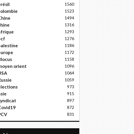
résil
1560
colombie
1523
Chine
1494
hine
1316
frique
1293
pcf
1276
alestine
1186
europe
1172
locus
1158
moyen orient
1096
USA
1064
ussie
1059
lections
973
sie
915
yndicat
897
Covid19
872
PCV
831