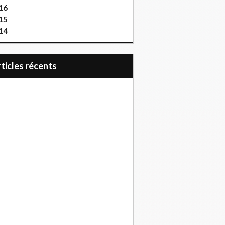
16
15
14
articles récents