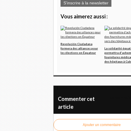
S'inscrire à la newsletter
Vous aimerez aussi :
Revolución Ciudadana
formera des alliances pour
La solidarité équa
les élections en Équateur
permettra d'achem
fournitures médica
des hôpitaux à Cub
Réaction du parti Comunes sur l'agression d
Condamnation
Commenter cet
article
Ajouter un commentaire