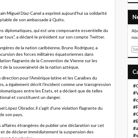
ain Miguel Díaz-Canel a exprimé aujourd'hui sa solidarité
ceptable de son ambassade à Quito.
ons diplomatiques, qui est une composante essentielle du
Abo
par tous", a déclaré le président sur son compte Twitter.
nou
rangères de la nation caribéenne, Bruno Rodríguez, a
E
incursion des forces militaires équatoriennes dans
m
ation flagrante de la Convention de Vienne sur les
a
et de la souveraineté de la nation aztèque.
i
l
 direction pour l'Amérique latine et les Caraïbes du
es, a également décrit l'incident comme une transgression
#
lomatiques entre les États, et a déclaré que de telles
#
ational et constituent un danger.
#
#
 López Obrador, il s'agit d'une violation flagrante du
#
 de son pays.
#B
affaires étrangères de publier une déclaration sur cet
#a
t et de déclarer immédiatement la suspension des
#