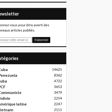
Newsletter
nnez-vous pour être averti des
veaux articles publiés.
Catégories
Cuba
14625
Venezuela
8362
cuba
4722
PCF
3653
Communiste
3479
olivie
2254
mérique latine
2247
vietnam
2111