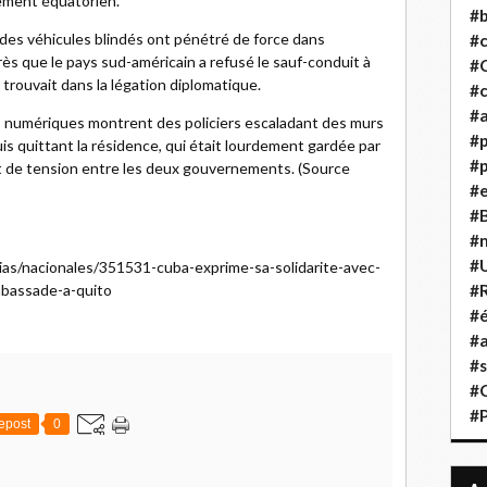
ement équatorien.
#b
t des véhicules blindés ont pénétré de force dans
#
s que le pays sud-américain a refusé le sauf-conduit à
#
 trouvait dans la légation diplomatique.
#c
#a
s numériques montrent des policiers escaladant des murs
#
is quittant la résidence, qui était lourdement gardée par
#p
t de tension entre les deux gouvernements. (Source
#
#B
#
#
cias/nacionales/351531-cuba-exprime-sa-solidarite-avec-
mbassade-a-quito
#R
#é
#a
#s
#
#
epost
0