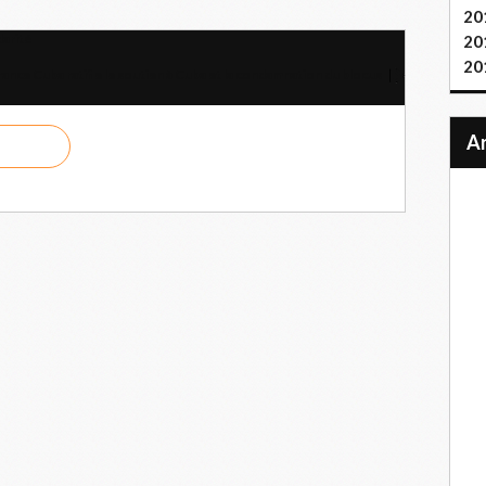
20
darité
20
20
rance Cuba ratifie le soutien à Cuba et la condamnation du blocus