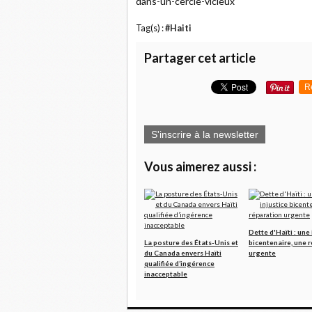
dans-un-cercle-vicieux
Tag(s) :
#Haiti
Partager cet article
R
S'inscrire à la newsletter
Vous aimerez aussi :
Dette d'Haïti : une 
La posture des États-Unis et
bicentenaire, une 
du Canada envers Haïti
urgente
qualifiée d’ingérence
inacceptable