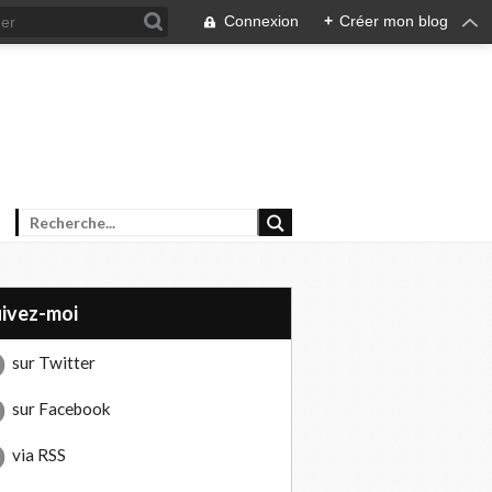
Connexion
+
Créer mon blog
uivez-moi
sur Twitter
sur Facebook
via RSS