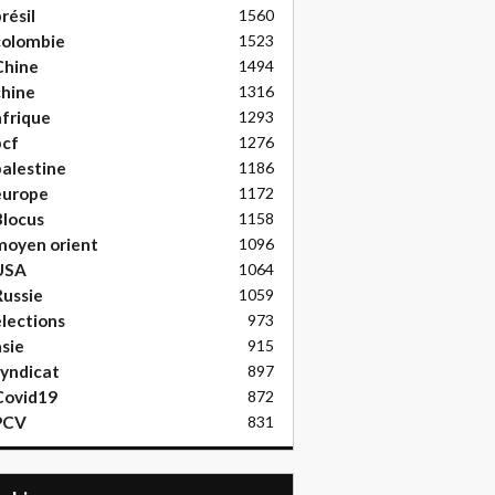
résil
1560
colombie
1523
Chine
1494
hine
1316
frique
1293
pcf
1276
alestine
1186
europe
1172
locus
1158
moyen orient
1096
USA
1064
ussie
1059
lections
973
sie
915
yndicat
897
Covid19
872
PCV
831