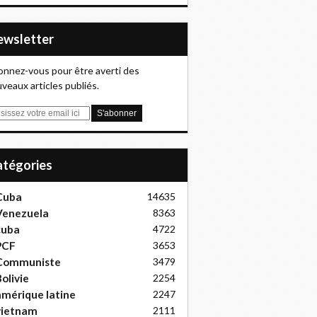
Newsletter
nnez-vous pour être averti des
veaux articles publiés.
Catégories
Cuba
14635
Venezuela
8363
cuba
4722
PCF
3653
Communiste
3479
olivie
2254
mérique latine
2247
vietnam
2111