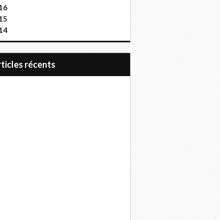
16
15
14
articles récents