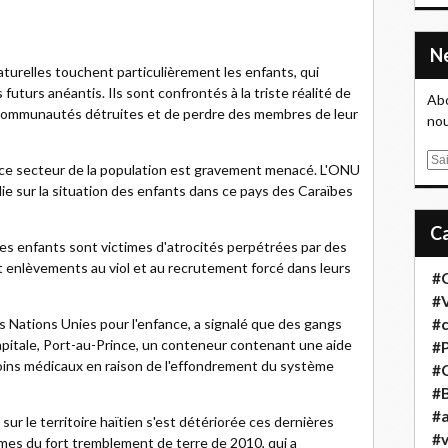
aturelles touchent particulièrement les enfants, qui
futurs anéantis. Ils sont confrontés à la triste réalité de
Abo
rs communautés détruites et de perdre des membres de leur
nou
E
, ce secteur de la population est gravement menacé. L'ONU
m
lie sur la situation des enfants dans ce pays des Caraïbes
a
i
l
 les enfants sont victimes d'atrocités perpétrées par des
t enlèvements au viol et au recrutement forcé dans leurs
#
#
es Nations Unies pour l'enfance, a signalé que des gangs
#
a capitale, Port-au-Prince, un conteneur contenant une aide
#
soins médicaux en raison de l'effondrement du système
#
#B
#a
 sur le territoire haïtien s'est détériorée ces dernières
#
times du fort tremblement de terre de 2010, qui a