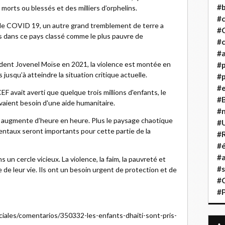
#b
orts ou blessés et des milliers d’orphelins.
#
 de COVID 19, un autre grand tremblement de terre a
#
es dans ce pays classé comme le plus pauvre de
#c
#a
sident Jovenel Moïse en 2021, la violence est montée en
#
s jusqu’à atteindre la situation critique actuelle.
#p
#
EF avait averti que quelque trois millions d'enfants, le
#B
avaient besoin d'une aide humanitaire.
#
s augmente d’heure en heure. Plus le paysage chaotique
#
entaux seront importants pour cette partie de la
#R
#é
#a
s un cercle vicieux. La violence, la faim, la pauvreté et
#s
e de leur vie. Ils ont un besoin urgent de protection et de
#
#
ciales/comentarios/350332-les-enfants-dhaiti-sont-pris-