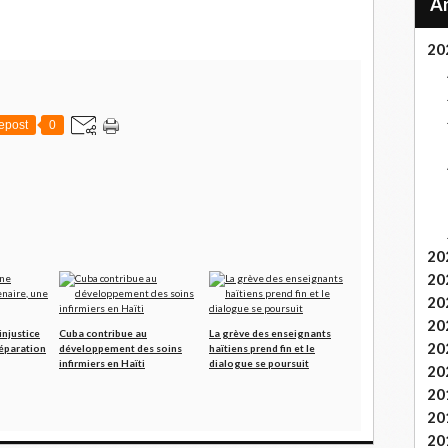
20
epost
0
20
20
20
20
injustice
Cuba contribue au
La grève des enseignants
20
réparation
développement des soins
haïtiens prend fin et le
infirmiers en Haïti
dialogue se poursuit
20
20
20
20