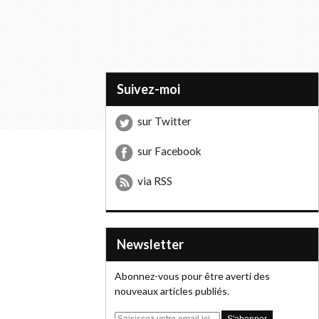
Suivez-moi
sur Twitter
sur Facebook
via RSS
Newsletter
Abonnez-vous pour être averti des
nouveaux articles publiés.
E