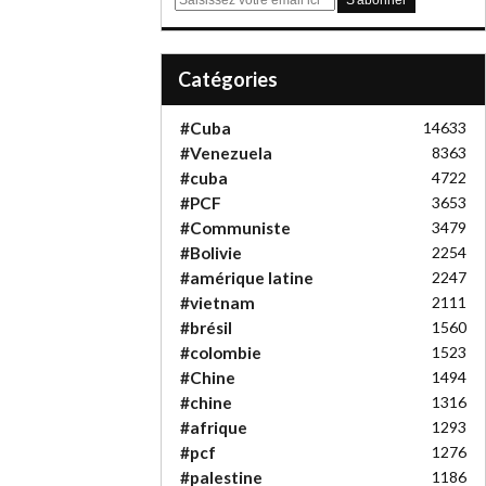
m
a
i
Catégories
l
#Cuba
14633
#Venezuela
8363
#cuba
4722
#PCF
3653
#Communiste
3479
#Bolivie
2254
#amérique latine
2247
#vietnam
2111
#brésil
1560
#colombie
1523
#Chine
1494
#chine
1316
#afrique
1293
#pcf
1276
#palestine
1186