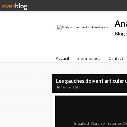
An
Blog 
Accueil
Site internet
Contact
Les gauches doivent articuler
16 Février 2024
La 2e Rencontre internationale des p
gauche s'est achevée à La Havane sur
la proposition d'initiatives pour une 
Auteur:
Elizabeth Naranjo
|
internet@