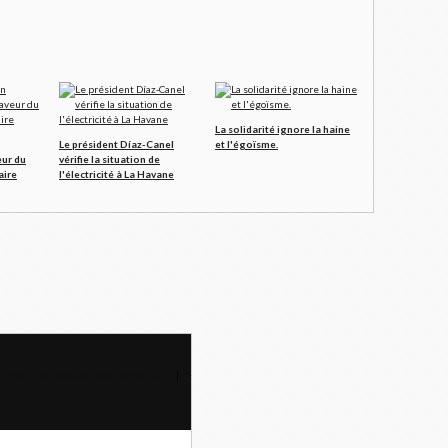
La solidarité ignore la haine
Le président Díaz-Canel
et l'égoïsme.
ur du
vérifie la situation de
aire
l'électricité à La Havane
et mondial des gouvernements ?