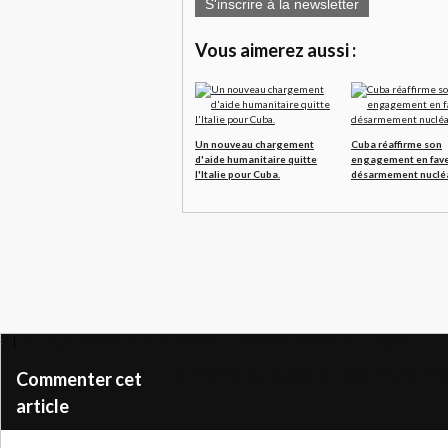
S'inscrire à la newsletter
Vous aimerez aussi :
Un nouveau chargement
Cuba réaffirme son
d'aide humanitaire quitte
engagement en fave
l'Italie pour Cuba.
désarmement nuclé
L'Unità, le centenaire du journal et de l'alliance entre ouvriers et paysans
Qu'a signifié pour Cuba sa participation au Somm
Commenter cet
article