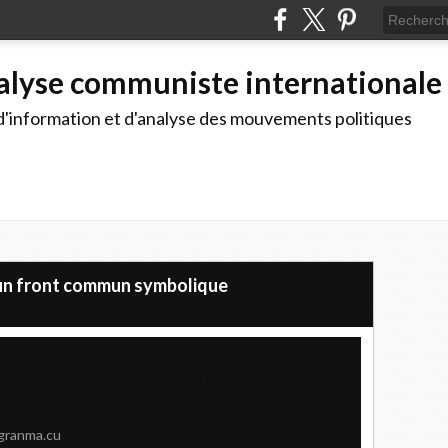
alyse communiste internationale
d'information et d'analyse des mouvements politiques
 un front commun symbolique
ublications théoriques des partis et des mouvements de
 la condamnation du génocide du peuple palestinien et
action coordonnée en faveur des causes justes
granma.cu