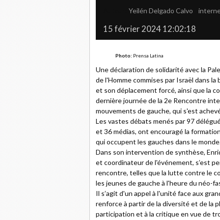
Auteur:
Yeilén Delgado Calvo
|
intern
15 février 2024 12:02:18
Photo:
Prensa Latina
Une déclaration de solidarité avec la Pal
de l'Homme commises par Israël dans la 
et son déplacement forcé, ainsi que la co
dernière journée de la 2e Rencontre inte
mouvements de gauche, qui s'est achevé
Les vastes débats menés par 97 délégué
et 36 médias, ont encouragé la formation
qui occupent les gauches dans le monde
Dans son intervention de synthèse, Enri
et coordinateur de l'événement, s’est p
rencontre, telles que la lutte contre le 
les jeunes de gauche à l'heure du néo-fa
Il s’agit d'un appel à l'unité face aux gr
renforce à partir de la diversité et de la
participation et à la critique en vue de t