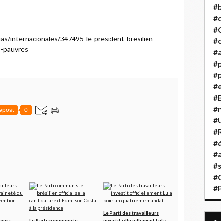
#b
#
#
ias/internacionales/347495-le-president-bresilien-
#c
us-pauvres
#a
#
#p
#
#B
#
epost
0
#
#R
#é
#a
#s
#
#
Le Parti des travailleurs
leurs
Le Parti communiste
investit officiellement Lula