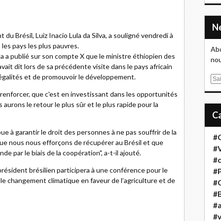
 du Brésil, Luiz Inacio Lula da Silva, a souligné vendredi à
les pays les plus pauvres.
Abo
la a publié sur son compte X que le ministre éthiopien des
nou
avait dit lors de sa précédente visite dans le pays africain
négalités et de promouvoir le développement.
E
m
 le renforcer, que c'est en investissant dans les opportunités
a
aurons le retour le plus sûr et le plus rapide pour la
i
l
ue à garantir le droit des personnes à ne pas souffrir de la
#
e que nous nous efforçons de récupérer au Brésil et que
#
 par le biais de la coopération", a-t-il ajouté.
#
président brésilien participera à une conférence pour le
#
le changement climatique en faveur de l’agriculture et de
#
#B
#a
#