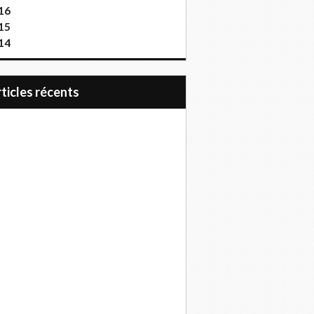
16
15
14
articles récents