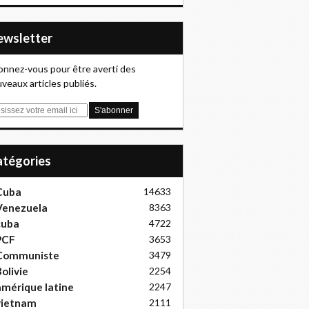
Newsletter
nnez-vous pour être averti des
veaux articles publiés.
Catégories
Cuba
14633
Venezuela
8363
cuba
4722
PCF
3653
Communiste
3479
olivie
2254
mérique latine
2247
vietnam
2111