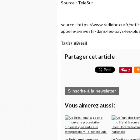
Source : TeleSur
source : https://www.radiohc.cu/fr/notic
appelle-a-investir-dans-les-pays-les-pl
Tag(s) :
#Brésil
Partager cet article
R
S'inscrire à la newsletter
Vous aimerez aussi :
Le Brésil envisage une
Le Parti des travail