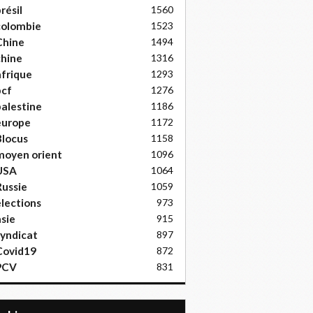
résil
1560
colombie
1523
Chine
1494
hine
1316
frique
1293
pcf
1276
alestine
1186
europe
1172
locus
1158
moyen orient
1096
USA
1064
ussie
1059
lections
973
sie
915
yndicat
897
Covid19
872
PCV
831