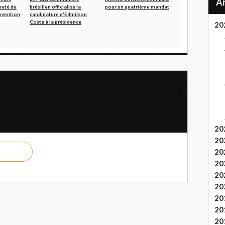
neté du
brésilien officialise la
pour un quatrième mandat
onvention
candidature d'Edmilson
Costa à la présidence
20
guerre, la Colombie parle de paix"
 Santiago de Cuba, rendent hommage au commandant Juan Almeida
20
20
20
20
20
20
20
20
20