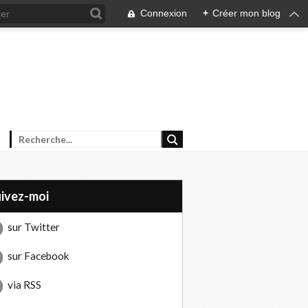
Connexion
+
Créer mon blog
uivez-moi
sur Twitter
sur Facebook
via RSS