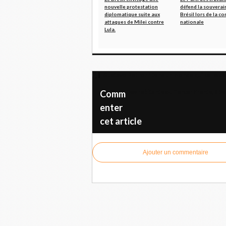
nouvelle protestation
défend la souverai
diplomatique suite aux
Brésil lors de la c
attaques de Milei contre
nationale
Lula.
Gustavo Petro : "Dans un monde qui parle de 
Des habitants du Tercer Frente, à
Comm
enter
cet article
Ajouter un commentaire