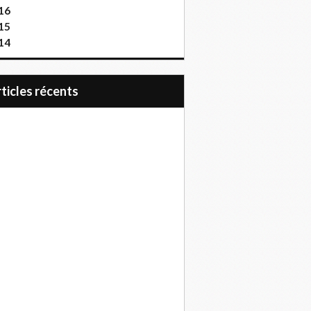
16
15
14
articles récents