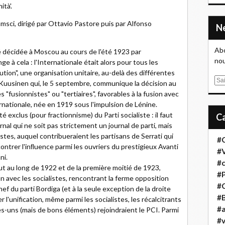
ità'.
msci, dirigé par Ottavio Pastore puis par Alfonso
Abo
té décidée à Moscou au cours de l'été 1923 par
nou
e à cela : l'Internationale était alors pour tous les
ution", une organisation unitaire, au-delà des différentes
E
is Kuusinen qui, le 5 septembre, communique la décision au
m
s "fusionnistes" ou "tertiaires", favorables à la fusion avec
a
ernationale, née en 1919 sous l'impulsion de Lénine.
i
é exclus (pour fractionnisme) du Parti socialiste : il faut
l
urnal qui ne soit pas strictement un journal de parti, mais
es, auquel contribueraient les partisans de Serrati qui
#
contrer l'inﬂuence parmi les ouvriers du prestigieux Avanti
#
ni.
#
t au long de 1922 et de la première moitié de 1923,
#
on avec les socialistes, rencontrant la ferme opposition
#
f du parti Bordiga (et à la seule exception de la droite
#B
 l'unification, même parmi les socialistes, les récalcitrants
#a
ues-uns (mais de bons éléments) rejoindraient le PCI. Parmi
#