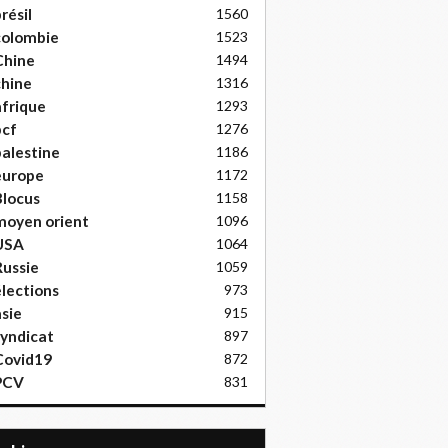
résil
1560
colombie
1523
Chine
1494
hine
1316
frique
1293
pcf
1276
alestine
1186
europe
1172
locus
1158
moyen orient
1096
USA
1064
ussie
1059
lections
973
sie
915
yndicat
897
Covid19
872
PCV
831