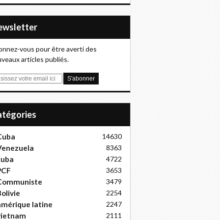
Newsletter
nnez-vous pour être averti des
veaux articles publiés.
Catégories
Cuba
14630
Venezuela
8363
cuba
4722
PCF
3653
Communiste
3479
olivie
2254
mérique latine
2247
vietnam
2111