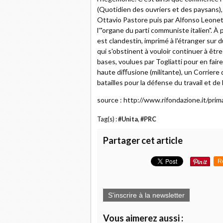
(Quotidien des ouvriers et des paysans), p
Ottavio Pastore puis par Alfonso Leonett
l'"organe du parti communiste italien". À p
est clandestin, imprimé à l'étranger sur d
qui s'obstinent à vouloir continuer à être
bases, voulues par Togliatti pour en fair
haute diﬀusione (militante), un Corriere
batailles pour la défense du travail et d
source : http://www.rifondazione.it/pr
Tag(s) :
#Unita
,
#PRC
Partager cet article
R
S'inscrire à la newsletter
Vous aimerez aussi :