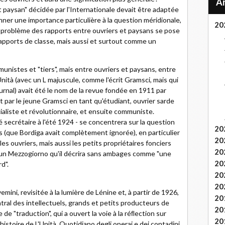
 paysan" décidée par l'Internationale devait être adaptée
onner une importance particulière à la question méridionale,
20
 le problème des rapports entre ouvriers et paysans se pose
ports de classe, mais aussi et surtout comme un
unistes et "tiers", mais entre ouvriers et paysans, entre
Unità (avec un L majuscule, comme l'écrit Gramsci, mais qui
urnal) avait été le nom de la revue fondée en 1911 par
t par le jeune Gramsci en tant qu'étudiant, ouvrier sarde
aliste et révolutionnaire, et ensuite communiste.
é secrétaire à l'été 1924 - se concentrera sur la question
20
ns (que Bordiga avait complètement ignorée), en particulier
20
s ouvriers, mais aussi les petits propriétaires fonciers
20
s un Mezzogiorno qu'il décrira sans ambages comme "une
20
d".
20
20
emini, revisitée à la lumière de Lénine et, à partir de 1926,
20
tral des intellectuels, grands et petits producteurs de
20
 "traduction", qui a ouvert la voie à la réﬂection sur
20
istoire de L'Unità. Quotidiano degli operai e dei contadini