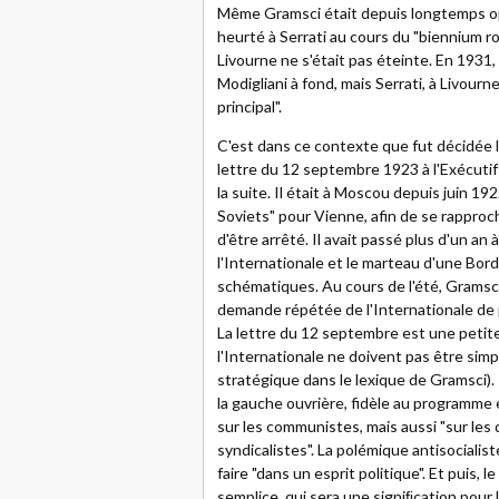
Même Gramsci était depuis longtemps opp
heurté à Serrati au cours du "biennium r
Livourne ne s'était pas éteinte. En 1931,
Modigliani à fond, mais Serrati, à Livourne
principal".
C'est dans ce contexte que fut décidée l
lettre du 12 septembre 1923 à l'Exécutif
la suite. Il était à Moscou depuis juin 19
Soviets" pour Vienne, afin de se rapproche
d'être arrêté. Il avait passé plus d'un an à
l'Internationale et le marteau d'une Bord
schématiques. Au cours de l'été, Gramsci 
demande répétée de l'Internationale de 
La lettre du 12 septembre est une petite
l'Internationale ne doivent pas être sim
stratégique dans le lexique de Gramsci). 
la gauche ouvrière, fidèle au programme et
sur les communistes, mais aussi "sur les 
syndicalistes". La polémique antisocialis
faire "dans un esprit politique". Et puis,
semplice, qui sera une signiﬁcation pour l