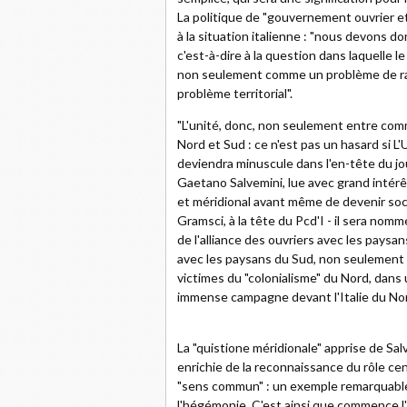
La politique de "gouvernement ouvrier et
à la situation italienne : "nous devons d
c'est-à-dire à la question dans laquelle
non seulement comme un problème de rap
problème territorial".
"L'unité, donc, non seulement entre comm
Nord et Sud : ce n'est pas un hasard si L'
deviendra minuscule dans l'en-tête du jo
Gaetano Salvemini, lue avec grand intérê
et méridional avant même de devenir soci
Gramsci, à la tête du Pcd'I - il sera nomm
de l'alliance des ouvriers avec les paysa
avec les paysans du Sud, non seulement le
victimes du "colonialisme" du Nord, dan
immense campagne devant l'Italie du Nor
La "quistione méridionale" apprise de Salv
enrichie de la reconnaissance du rôle cen
"sens commun" : un exemple remarquable de
l'hégémonie. C'est ainsi que commence l'h