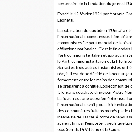
centenaire de la fondation du journal 'l'Un
Fondé le 12 février 1924 par Antonio Gra
Leonetti.
La publication du quotidien "l'Unità" a é
l'Internationale communiste. Rien d'étrang
communistes "le parti mondial de la révol
affiliations nationales. C'est le ﬁnlanda
Parti communiste italien et aux socialiste
le Parti communiste italien et la IIIe Int
Serrati et trois autres fusionnistes ont ét
réagir. Il est donc décidé de lancer un jo
fermement entre les mains des communist
se préparent à conﬂue. L'objectif est de 
!, l'organe socialiste dirigé par Pietro Nen
La fusion est une question épineuse. Tou
l'Internationale avait poussé à l'uniﬁcati
des communistes italiens menés par le che
intérieure de Tasca). À force de repousser
avaient fini par l'emporter : seuls quelq
eux, Serrati, Di Vittorio et Li Causi.