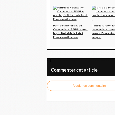
Parti de la Refondation
Parti de la refonda
Communiste : Pétition pour
communiste : nous
le prix Nobel de la Paix à
besoin d'une union
Francesca Albanese
peuple !
Guatemala : Le gouvernement met en place u
Commenter cet article
Ajouter un commentaire