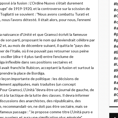
osé à la fusion : L'Ordine Nuovo s'était durement
#b
ouge" de 1919-1920, et la controverse sur la scission de
#
 Togliatti se souvient : "Nous avons combattu Turati et
#
, nous l'avons détesté. Il était alors, pour nous, l'ennemi
#c
#a
#
a naissance d'Unité et que Gramsci écrivit la fameuse
 de son parti, proposant le nom qui deviendrait célèbre par
#p
22 et, au mois de décembre suivant, il quitta le "pays des
#
r de l'Italie, où il ne pouvait pas retourner sous peine
#B
 osciller (dira-t-il plus tard) entre l'enclume de
#
iga inflexible dans ses positions sectaires et
#
avait franchi le Rubicon, acceptant la fusion et surtout la
#R
prendre la place de Bordiga.
#é
 leçon importante de politique : les décisions de
#a
plement appliquées, mais traduites (un concept
#s
Pour Gramsci, L'Unità "devra être un journal de gauche, de
#
 à la tactique de la lutte des classes. Il devra informer
#
discussions des anarchistes, des républicains, des
te, recommandait-on, ne doit pas être sectaire, mais se
 le fameux passage : "Je propose comme titre L'Unità puro e
es ouvriers et aura une signiﬁcation plus générale".