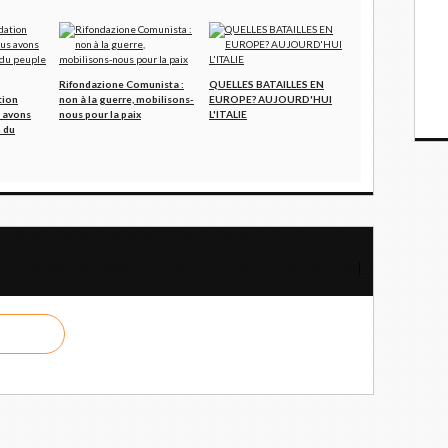
Rifondazione Comunista :
QUELLES BATAILLES EN
tion
non à la guerre, mobilisons-
EUROPE? AUJOURD'HUI
 avons
nous pour la paix
L'ITALIE
 du
n mécanisme temporaire de lutte contre la corruption
Les gauches doivent articuler un front commun symbolique