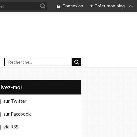
Connexion
+
Créer mon blog
uivez-moi
sur Twitter
sur Facebook
via RSS