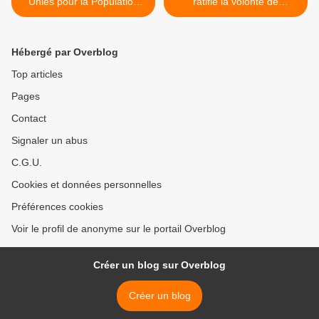
Unies pour la Population
ratifié la volonté de
annonce les projections
renforcer les liens avec
annuelles à Cuba
l'Afrique >
Hébergé par Overblog
Top articles
Pages
Contact
Signaler un abus
C.G.U.
Cookies et données personnelles
Préférences cookies
Voir le profil de anonyme sur le portail Overblog
Créer un blog sur Overblog
Créer un blog