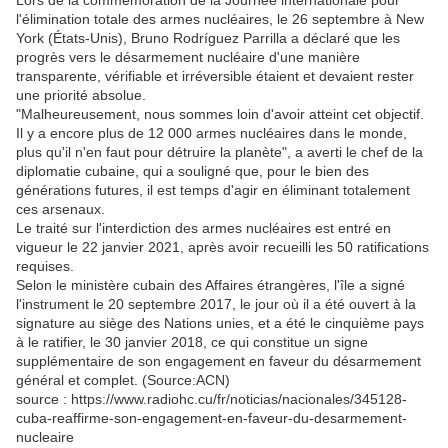
Lors de la commémoration de la Journée internationale pour
l'élimination totale des armes nucléaires, le 26 septembre à New
York (États-Unis), Bruno Rodríguez Parrilla a déclaré que les
progrès vers le désarmement nucléaire d'une manière
transparente, vérifiable et irréversible étaient et devaient rester
une priorité absolue.
"Malheureusement, nous sommes loin d'avoir atteint cet objectif.
Il y a encore plus de 12 000 armes nucléaires dans le monde,
plus qu'il n'en faut pour détruire la planète", a averti le chef de la
diplomatie cubaine, qui a souligné que, pour le bien des
générations futures, il est temps d'agir en éliminant totalement
ces arsenaux.
Le traité sur l'interdiction des armes nucléaires est entré en
vigueur le 22 janvier 2021, après avoir recueilli les 50 ratifications
requises.
Selon le ministère cubain des Affaires étrangères, l'île a signé
l'instrument le 20 septembre 2017, le jour où il a été ouvert à la
signature au siège des Nations unies, et a été le cinquième pays
à le ratifier, le 30 janvier 2018, ce qui constitue un signe
supplémentaire de son engagement en faveur du désarmement
général et complet. (Source:ACN)
source : https://www.radiohc.cu/fr/noticias/nacionales/345128-
cuba-reaffirme-son-engagement-en-faveur-du-desarmement-
nucleaire