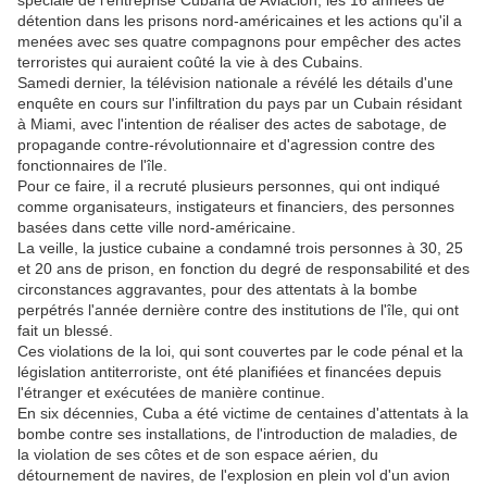
spéciale de l'entreprise Cubana de Aviación, les 16 années de
détention dans les prisons nord-américaines et les actions qu'il a
menées avec ses quatre compagnons pour empêcher des actes
terroristes qui auraient coûté la vie à des Cubains.
Samedi dernier, la télévision nationale a révélé les détails d'une
enquête en cours sur l'infiltration du pays par un Cubain résidant
à Miami, avec l'intention de réaliser des actes de sabotage, de
propagande contre-révolutionnaire et d'agression contre des
fonctionnaires de l'île.
Pour ce faire, il a recruté plusieurs personnes, qui ont indiqué
comme organisateurs, instigateurs et financiers, des personnes
basées dans cette ville nord-américaine.
La veille, la justice cubaine a condamné trois personnes à 30, 25
et 20 ans de prison, en fonction du degré de responsabilité et des
circonstances aggravantes, pour des attentats à la bombe
perpétrés l'année dernière contre des institutions de l'île, qui ont
fait un blessé.
Ces violations de la loi, qui sont couvertes par le code pénal et la
législation antiterroriste, ont été planifiées et financées depuis
l'étranger et exécutées de manière continue.
En six décennies, Cuba a été victime de centaines d'attentats à la
bombe contre ses installations, de l'introduction de maladies, de
la violation de ses côtes et de son espace aérien, du
détournement de navires, de l'explosion en plein vol d'un avion