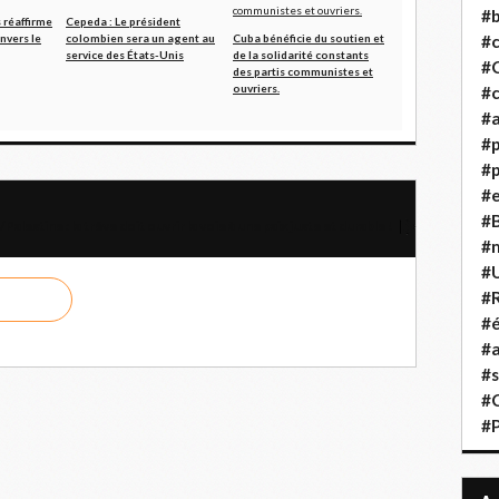
#b
réaffirme
Cepeda : Le président
vers le
colombien sera un agent au
Cuba bénéficie du soutien et
#
service des États-Unis
de la solidarité constants
#
des partis communistes et
ouvriers.
#c
#a
#
#p
#
#B
/Palestine : la trêve doit ouvrir la voie à une paix juste et durable !
#
#
#R
#é
#a
#s
#
#