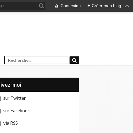
Connexion
+
Créer mon blog
uivez-moi
sur Twitter
sur Facebook
via RSS