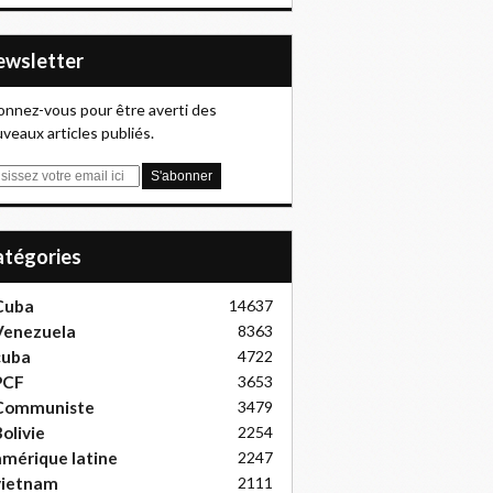
Newsletter
nnez-vous pour être averti des
veaux articles publiés.
Catégories
Cuba
14637
Venezuela
8363
cuba
4722
PCF
3653
Communiste
3479
olivie
2254
mérique latine
2247
vietnam
2111