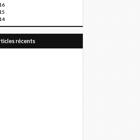
16
15
14
articles récents