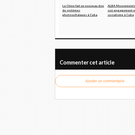
La Chine fait un nouveau don
ALBA Mouvements 
de systèmes
son engagement en
photovoltaïques à Cuba
socialisme à Cuba
Camarade Gisela Falcón de Ojeda, présente !
Israël
Commenter cet article
Ajouter un commentaire