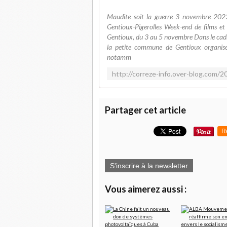
Maudite soit la guerre 3 novembre 202
Gentioux-Pigerolles Week-end de films et
Gentioux, du 3 au 5 novembre Dans le cadr
la petite commune de Gentioux organis
notamm
Partager cet article
R
S'inscrire à la newsletter
Vous aimerez aussi :