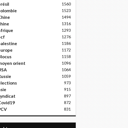
résil
1560
colombie
1523
Chine
1494
hine
1316
frique
1293
pcf
1276
alestine
1186
europe
1172
locus
1158
moyen orient
1096
USA
1064
ussie
1059
lections
973
sie
915
yndicat
897
Covid19
872
PCV
831