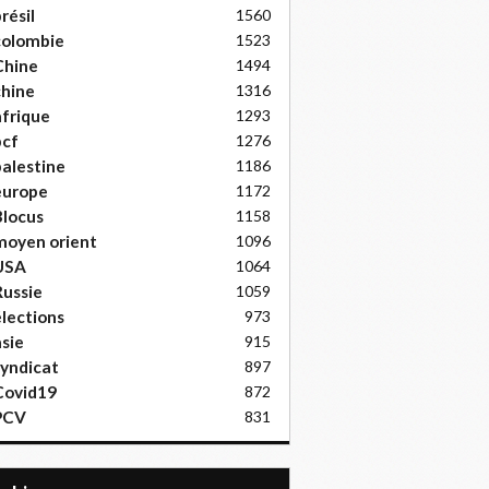
résil
1560
colombie
1523
Chine
1494
hine
1316
frique
1293
pcf
1276
alestine
1186
europe
1172
locus
1158
moyen orient
1096
USA
1064
ussie
1059
lections
973
sie
915
yndicat
897
Covid19
872
PCV
831