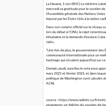
La Havane, 1 nov (RHC) Le ministre cubai
mercredi sa gratitude pour le soutien de 
l'Assemblée générale des Nations Unies 
imposé par les États-Unis à la nation car
Dans son compte officiel sur le réseau so
lors du débat à l'ONU, le rejet retentis
inhumaine et la demande d'exclure Cuba d
clairs.
"Une fois de plus, le gouvernement des É
communauté internationale pour un meilleu
hashtags qui circulent aujourd'hui sur ce
Demain, jeudi, aura lieu le vote pour ap
mars 2022 et février 2023, et dans leque
politique de Washington sont calculés de l
ACN)
source : https://www.radiohc.cu/fr/noti
etrangeres-se-felicite-du-soutien-de-lo