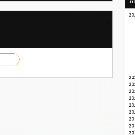
s des États-Unis
20
 unies rejette catégoriquement le blocus américain contre Cuba
20
20
20
20
20
20
20
20
20