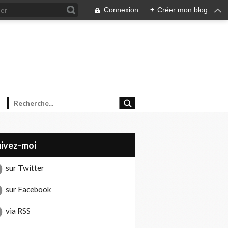
Connexion
+
Créer mon blog
uivez-moi
sur Twitter
sur Facebook
via RSS