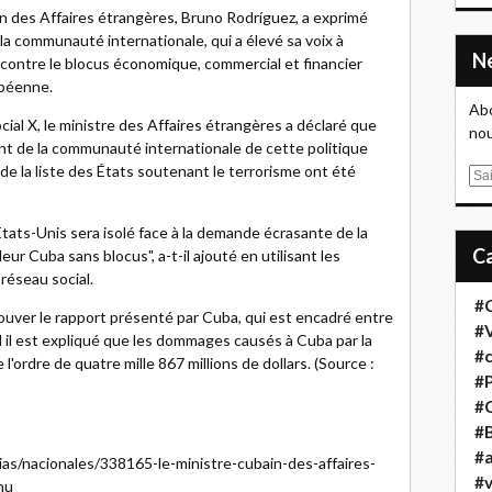
n des Affaires étrangères, Bruno Rodríguez, a exprimé
la communauté internationale, qui a élevé sa voix à
contre le blocus économique, commercial et financier
ibéenne.
Abo
cial X, le ministre des Affaires étrangères a déclaré que
nou
sant de la communauté internationale de cette politique
e la liste des États soutenant le terrorisme ont été
E
m
a
tats-Unis sera isolé face à la demande écrasante de la
i
r Cuba sans blocus", a-t-il ajouté en utilisant les
l
 réseau social.
#
prouver le rapport présenté par Cuba, qui est encadré entre
#
l il est expliqué que les dommages causés à Cuba par la
#
'ordre de quatre mille 867 millions de dollars. (Source :
#
#
#B
#a
cias/nacionales/338165-le-ministre-cubain-des-affaires-
#
nu