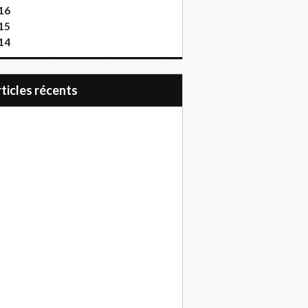
16
15
14
articles récents