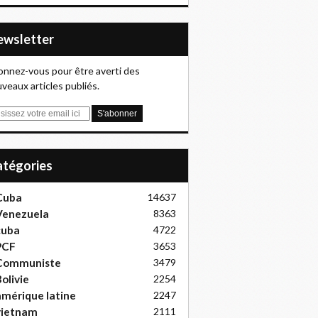
Newsletter
nnez-vous pour être averti des
veaux articles publiés.
Catégories
Cuba
14637
Venezuela
8363
cuba
4722
PCF
3653
Communiste
3479
olivie
2254
mérique latine
2247
vietnam
2111