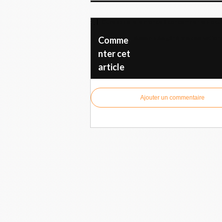
Cuba appelle le monde à condamner le blocu
L'Assemblée générale des Nations
Comme
nter cet
article
Ajouter un commentaire