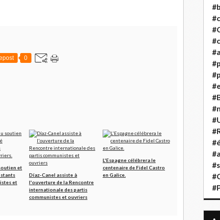
#b
#
#
#c
#a
epost
0
#
#p
#
#B
#
#
#R
#é
#a
L'Espagne célébrera le
#s
soutien et
centenaire de Fidel Castro
nstants
Díaz-Canel assiste à
en Galice.
#
stes et
l'ouverture de la Rencontre
#
internationale des partis
communistes et ouvriers