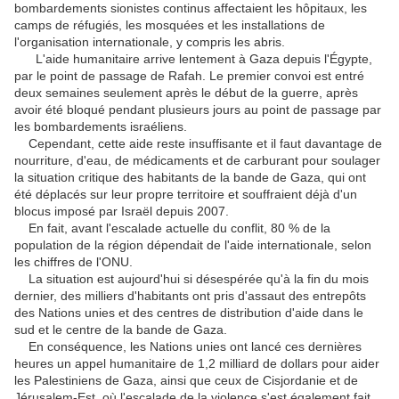
bombardements sionistes continus affectaient les hôpitaux, les
camps de réfugiés, les mosquées et les installations de
l'organisation internationale, y compris les abris.
L'aide humanitaire arrive lentement à Gaza depuis l'Égypte,
par le point de passage de Rafah. Le premier convoi est entré
deux semaines seulement après le début de la guerre, après
avoir été bloqué pendant plusieurs jours au point de passage par
les bombardements israéliens.
Cependant, cette aide reste insuffisante et il faut davantage de
nourriture, d'eau, de médicaments et de carburant pour soulager
la situation critique des habitants de la bande de Gaza, qui ont
été déplacés sur leur propre territoire et souffraient déjà d'un
blocus imposé par Israël depuis 2007.
En fait, avant l'escalade actuelle du conflit, 80 % de la
population de la région dépendait de l'aide internationale, selon
les chiffres de l'ONU.
La situation est aujourd'hui si désespérée qu'à la fin du mois
dernier, des milliers d'habitants ont pris d'assaut des entrepôts
des Nations unies et des centres de distribution d'aide dans le
sud et le centre de la bande de Gaza.
En conséquence, les Nations unies ont lancé ces dernières
heures un appel humanitaire de 1,2 milliard de dollars pour aider
les Palestiniens de Gaza, ainsi que ceux de Cisjordanie et de
Jérusalem-Est, où l'escalade de la violence s'est également fait