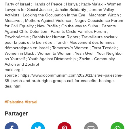
Party of Israel ; Hands of Peace ; Horiya ; Itach-Ma'aki - Women
Lawyers for Social Justice ; Jahalin Solidarity ; Jordan Valley
Activists ; Looking the Occupation in the Eye ; Machsom Watch ;
Mesarvot ; Mothers Against Violence ; Negev Coexistence Forum
for Civil Equality ; New Profile ; On the way to Sulha ; Parents
Against Child Detention ; Parents Circle Families Forum ;
PsychoActive ; Rabbis for Human Rights ; Travailleurs sociaux
pour la paix et le bien-être ; Tandi - Mouvement des femmes
démocratiques en Israël ; Tomorrow's Women ; Torat Tzedek ;
Women in Black ; Woman to Woman ; Yesh Gvul ; Your Neighbor
as Yourself ; Youth Against Dictatorship ; Zazim - Community
Action and Zochrot
maki.org.il
source : https://www.idcommunism.com/2023/11/israel-palestine-
35-jewish-and-arab-rights-groups-call-for-ceasefire-hostage-
deal.html
#Palestine
#Israel
Partager