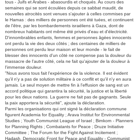
tous - Juifs et Arabes - abasourdis et choqués. Au cours des
semaines qui se sont écoulées depuis ce sabbat maudit, de
nouvelles atrocités sont venues s'ajouter à celles commises par
le Hamas : des milliers de personnes ont été tuées, et continuent
de l'être, par les bombardements israéliens à Gaza, dont de
nombreux habitants ont même été privés d'eau et d'électricité.
D'innombrables enfants, femmes et personnes âgées innocents
ont perdu la vie des deux côtés ; des centaines de milliers de
personnes ont perdu leur maison et leur monde - le fait de
blesser des innocents d'un côté ne compense pas la douleur du
massacre de l'autre côté, cela ne fait qu'ajouter de la douleur à
l'immense douleur.
"Nous avons tous fait l'expérience de la violence. Il est évident
qu'il n'y a pas de solution militaire à ce conflit et qu'il n'y en aura
jamais. Le seul moyen de mettre fin à l'effusion de sang est un
accord politique qui garantira la sécurité, la justice et la liberté
pour les deux nations. La guerre ne fait pas de gagnants. Seule
la paix apportera la sécurité", ajoute la déclaration.
Parmi les organisations qui ont signé la déclaration commune
figurent Academia for Equality ; Arava Institut for Environmental
Studies ; Youth Communist League of Israel ; Bimkom - Planners
for Planning Rights ; Combatants for Peace ; Druze Initiative
Committee ; The Forum for the Fight Against Incitement ;
Hadash, Democratic Front for Peace and Equality - Communist