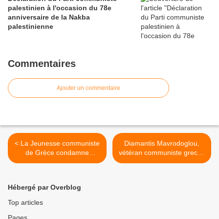
palestinien à l'occasion du 78e
anniversaire de la Nakba
palestinienne
Commentaires
Ajouter un commentaire
< La Jeunesse communiste
Diamantis Mavrodoglou,
de Grèce condamne
vétéran communiste grec et
l'arrestation de l'activiste
ancien député du KKE,
palestinienne Ahed Tamimi
meurt à 99 ans >
Hébergé par Overblog
Top articles
Pages