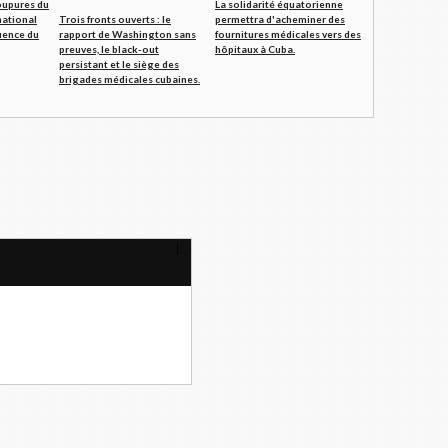
oupures du
La solidarité équatorienne
national
Trois fronts ouverts : le
permettra d'acheminer des
ence du
rapport de Washington sans
fournitures médicales vers des
preuves, le black-out
hôpitaux à Cuba.
persistant et le siège des
brigades médicales cubaines.
Pour que brille notre couleur