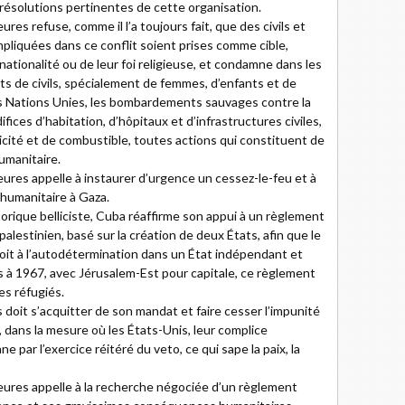
résolutions pertinentes de cette organisation.
res refuse, comme il l’a toujours fait, que des civils et
pliquées dans ce conflit soient prises comme cible,
ationalité ou de leur foi religieuse, et condamne dans les
ts de civils, spécialement de femmes, d’enfants et de
 Nations Unies, les bombardements sauvages contre la
fices d’habitation, d’hôpitaux et d’infrastructures civiles,
ricité et de combustible, toutes actions qui constituent de
humanitaire.
eures appelle à instaurer d’urgence un cessez-le-feu et à
e humanitaire à Gaza.
torique belliciste, Cuba réaffirme son appui à un règlement
-palestinien, basé sur la création de deux États, afin que le
oit à l’autodétermination dans un État indépendant et
s à 1967, avec Jérusalem-Est pour capitale, ce règlement
es réfugiés.
 doit s’acquitter de son mandat et faire cesser l’impunité
, dans la mesure où les États-Unis, leur complice
e par l’exercice réitéré du veto, ce qui sape la paix, la
ieures appelle à la recherche négociée d’un règlement