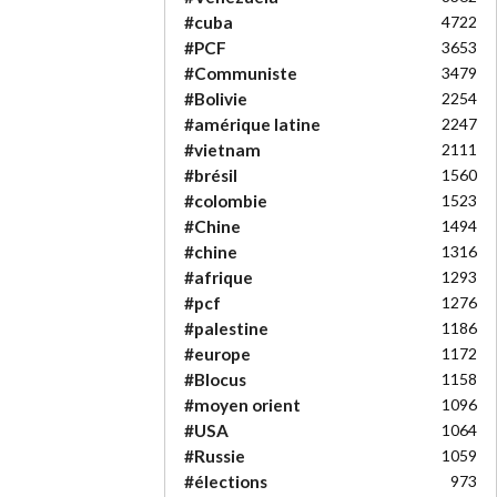
#cuba
4722
#PCF
3653
#Communiste
3479
#Bolivie
2254
#amérique latine
2247
#vietnam
2111
#brésil
1560
#colombie
1523
#Chine
1494
#chine
1316
#afrique
1293
#pcf
1276
#palestine
1186
#europe
1172
#Blocus
1158
#moyen orient
1096
#USA
1064
#Russie
1059
#élections
973