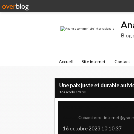
An
Blog 
Accueil
Site internet
Contact
Une paix juste et durable au M
16 Octobre 2023
Déclaration du ministère cubain des R
Auteur:
Cubaminrex
|
internet@granm
16 octobre 2023 10:10:37