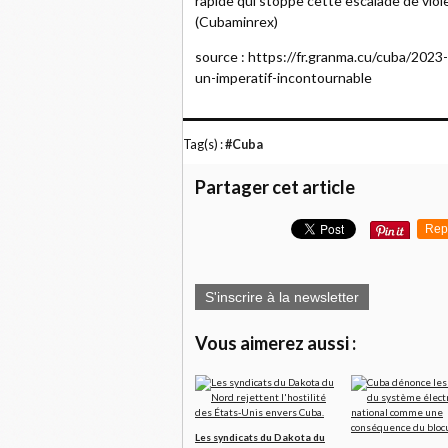
rapide qui stoppe cette escalade de vio
(Cubaminrex)
source : https://fr.granma.cu/cuba/202
un-imperatif-incontournable
Tag(s) :
#Cuba
Partager cet article
Rep
S'inscrire à la newsletter
Vous aimerez aussi :
Les syndicats du Dakota du