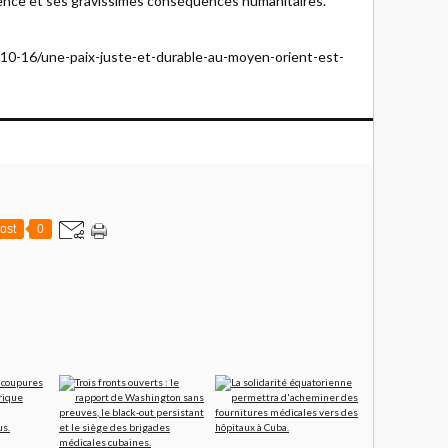
lence et ses gravissimes conséquences humanitaires.
3-10-16/une-paix-juste-et-durable-au-moyen-orient-est-
ost
0