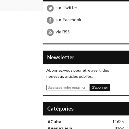
sur Twitter
sur Facebook
via RSS
Newsletter
Abonnez-vous pour être averti des
nouveaux articles publiés.
E
m
a
i
Catégories
l
#Cuba
14625
#Venezuela
8362