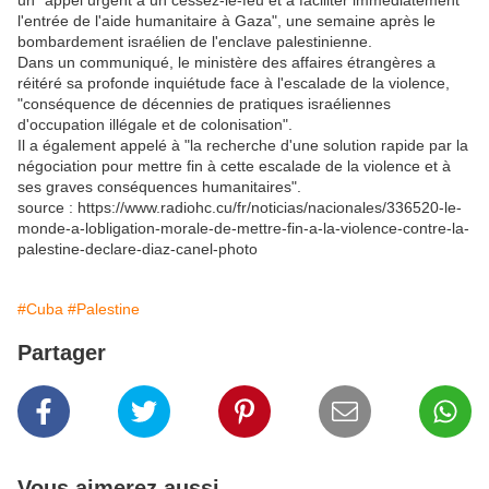
un "appel urgent à un cessez-le-feu et à faciliter immédiatement
l'entrée de l'aide humanitaire à Gaza", une semaine après le
bombardement israélien de l'enclave palestinienne.
Dans un communiqué, le ministère des affaires étrangères a
réitéré sa profonde inquiétude face à l'escalade de la violence,
"conséquence de décennies de pratiques israéliennes
d'occupation illégale et de colonisation".
Il a également appelé à "la recherche d'une solution rapide par la
négociation pour mettre fin à cette escalade de la violence et à
ses graves conséquences humanitaires".
source : https://www.radiohc.cu/fr/noticias/nacionales/336520-le-
monde-a-lobligation-morale-de-mettre-fin-a-la-violence-contre-la-
palestine-declare-diaz-canel-photo
#Cuba
#Palestine
Partager
Vous aimerez aussi