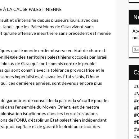
E À LA CAUSE PALESTINIENNE
uit et s’intensifie depuis plusieurs jours, avec des
, tandis que les Palestiniens de Gaza vivent sans
Abo
, et qu’une offensive meurtrière sans précédent est menée
nou
E
ques que le monde entier observe en état de choc est
m
n illégale des territoires palestiniens occupés par Israël
a
le blocus de Gaza qui sont commis contre le peuple
i
s qui sont commis avec la tolérance provocatrice et le
l
sances impérialistes, à savoir les États-Unis, l’Union
et qui, ces dernières années, sont devenus encore plus
#
#
 de garantir et de consolider la paix et la sécurité pour les
#
ussi dans l’ensemble du Moyen-Orient, est de mettre
#
colonisation israéliennes dans les territoires arabes
#
ons de l’ONU, d’établir un État palestinien indépendant
#B
t pour capitale et de garantir le droit au retour des
#a
#