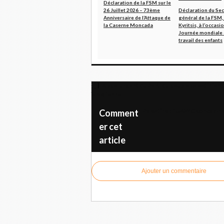
Déclaration de la FSM sur le
26 Juillet 2026 – 73ème
Déclaration du Sec
Anniversaire de l’Attaque de
général de la FSM
la Caserne Moncada
Kyritsis, à l’occasi
Journée mondiale 
travail des enfants
Appel urgent du Parti du peuple palestinien :
israélienne
Palestine : L’UAWC condamne l
Comment
er cet
article
Ajouter un commentaire