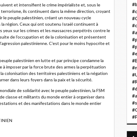
#b
suivent et intensifient le crime impérialiste et, sous le
 terrorisme, ils continuent dans la même direction, croyant
#
ir le peuple palestinien, créant un nouveau cycle
#
s la région. Ceux qui ont soutenu Israël continuent à
#c
s yeux sur les crimes et les massacres perpétrés contre le
#a
suite de l’occupation et de la colonisation et présentent
#
l’agression palestinienne. C’est pour le moins hypocrite et
#p
#
peuple palestinien en lutte et par principe condamne la
#B
se à imposer par la force brute des armes la perpétuation
#
 la colonisation des territoires palestiniens et la négation
#
rner dans leurs foyers dans la paix et la sécurité.
#R
#é
ondiale de solidarité avec le peuple palestinien, la FSM
#a
s de classe et militants du monde entier à organiser dans
#s
testations et des manifestations dans le monde entier
#
#
TINIEN