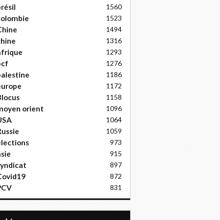
résil
1560
colombie
1523
Chine
1494
hine
1316
frique
1293
pcf
1276
alestine
1186
europe
1172
locus
1158
moyen orient
1096
USA
1064
ussie
1059
lections
973
sie
915
yndicat
897
Covid19
872
PCV
831