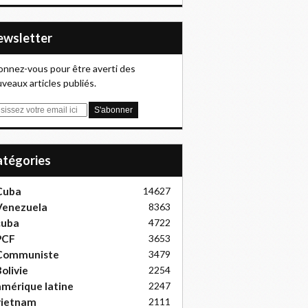
Newsletter
nnez-vous pour être averti des
veaux articles publiés.
Catégories
Cuba
14627
Venezuela
8363
cuba
4722
PCF
3653
Communiste
3479
olivie
2254
mérique latine
2247
vietnam
2111