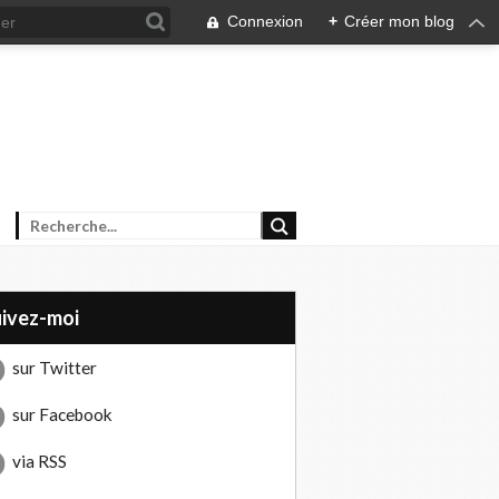
Connexion
+
Créer mon blog
uivez-moi
sur Twitter
sur Facebook
via RSS