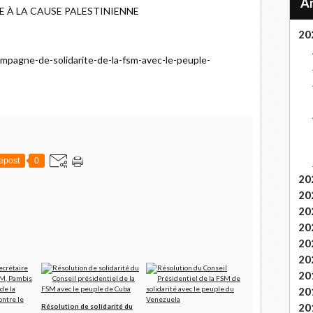
E À LA CAUSE PALESTINIENNE
20
ampagne-de-solidarite-de-la-fsm-avec-le-peuple-
epost
0
20
20
20
20
20
20
20
20
20
Résolution de solidarité du