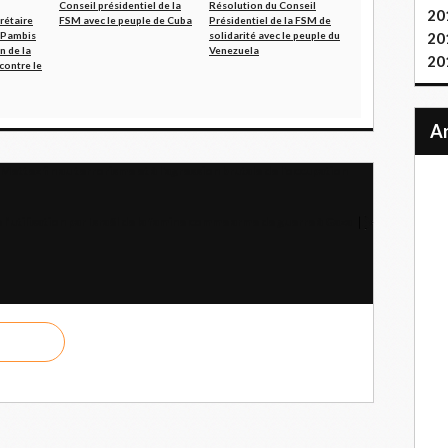
Conseil présidentiel de la
Résolution du Conseil
20
rétaire
FSM avec le peuple de Cuba
Présidentiel de la FSM de
, Pambis
solidarité avec le peuple du
20
on de la
Venezuela
20
contre le
 Mettez fin au terrorisme et à l'agression brutale de l'occupation
’utilisation par Israël de la famine comme arme de guerre à Gaza