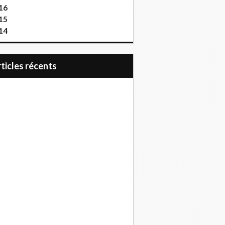
16
15
14
articles récents