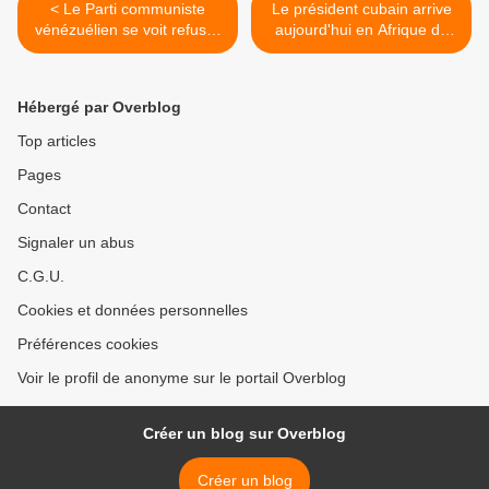
< Le Parti communiste
Le président cubain arrive
vénézuélien se voit refuser
aujourd'hui en Afrique du
le droit à la défense par le
Sud >
TSJ
Hébergé par Overblog
Top articles
Pages
Contact
Signaler un abus
C.G.U.
Cookies et données personnelles
Préférences cookies
Voir le profil de anonyme sur le portail Overblog
Créer un blog sur Overblog
Créer un blog