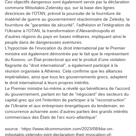
Ces objectifs dangereux sont également servis par la déclaration
commune Mitsotakis-Zelensky qui, sur la base des lignes
directrices de l'OTAN, prévoit la poursuite de la fourniture de
matériel de guerre au gouvernement réactionnaire de Zelesky, la
fourniture de "garanties de sécurité", l'adhésion et l'intégration de
l'Ukraine à l'OTAN, la transformation d'Alexandroupolis et
d'autres régions du pays en bases militaires, impliquant ainsi le
peuple dans de dangereuses aventures.
L'hypocrisie de l'invocation du droit international par le Premier
ministre est également démontrée par le fait que le représentant
du Kosovo, un État-protectorat qui est le produit d'une violation
flagrante du "droit international", a également participé à la
réunion organisée à Athènes. Cela confirme que les alliances
impérialistes, ainsi que tous les gouvernements grecs, adaptent
le droit international à leurs propres intérêts.
Le Premier ministre lui-même a révélé qui bénéficiera de l'accord
du gouvernement, parlant en fait de "négociant" des secteurs du
capital grec qui ont l'intention de participer à la "reconstruction"
de l'Ukraine et aux entreprises énergétiques du lendemain, en
concurrence acharnée avec d'autres parties des grands intérêts
commerciaux des États de l'arc euro-atlantique".
source : https://www.idcommunism.com/2023/08/kke-on-
mitsotakis-zelensky-joint-declaration-their-invocation-of-