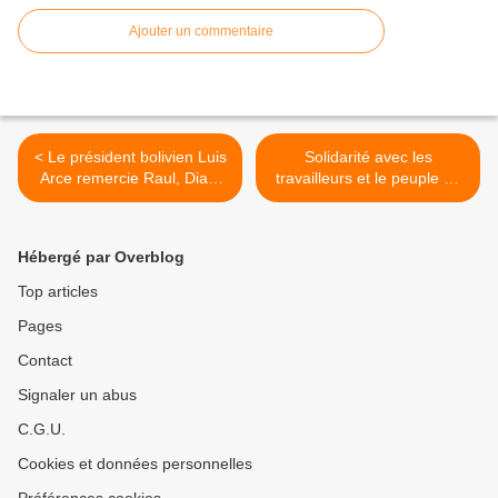
Ajouter un commentaire
< Le président bolivien Luis
Solidarité avec les
Arce remercie Raul, Diaz-
travailleurs et le peuple de
Canel et le peuple cubain
France contre la répression
pour leur force
brutale de l'État >
révolutionnaire
Hébergé par Overblog
Top articles
Pages
Contact
Signaler un abus
C.G.U.
Cookies et données personnelles