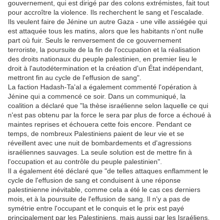
gouvernement, qui est dirigé par des colons extrémistes, fait tout
pour accroître la violence. Ils recherchent le sang et l'escalade.
Ils veulent faire de Jénine un autre Gaza - une ville assiégée qui
est attaquée tous les matins, alors que les habitants n'ont nulle
part où fuir. Seuls le renversement de ce gouvernement
terroriste, la poursuite de la fin de l'occupation et la réalisation
des droits nationaux du peuple palestinien, en premier lieu le
droit à l'autodétermination et la création d'un État indépendant,
mettront fin au cycle de l'effusion de sang".
La faction Hadash-Ta'al a également commenté l'opération à
Jénine qui a commencé ce soir. Dans un communiqué, la
coalition a déclaré que "la thèse israélienne selon laquelle ce qui
n'est pas obtenu par la force le sera par plus de force a échoué à
maintes reprises et échouera cette fois encore. Pendant ce
temps, de nombreux Palestiniens paient de leur vie et se
réveillent avec une nuit de bombardements et d'agressions
israéliennes sauvages. La seule solution est de mettre fin à
l'occupation et au contrôle du peuple palestinien".
Il a également été déclaré que "de telles attaques enflamment le
cycle de l'effusion de sang et conduisent à une réponse
palestinienne inévitable, comme cela a été le cas ces derniers
mois, et à la poursuite de l'effusion de sang. Il n'y a pas de
symétrie entre l'occupant et le conquis et le prix est payé
principalement par les Palestiniens, mais aussi par les Israéliens.