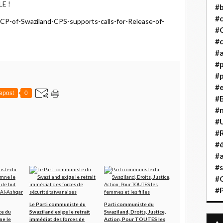
E !
#b
#
e/CP-of-Swaziland-CPS-supports-calls-for-Release-of-
#
#c
#a
#
#p
#
epost
0
#B
#
#
#R
#é
#a
#s
#
#
Le Parti communiste du
Parti communiste du
te du
Swaziland exige le retrait
Swaziland, Droits, Justice,
ne le
immédiat des forces de
Action, Pour TOUTES les