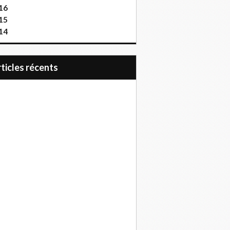
16
15
14
articles récents