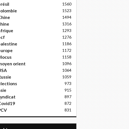
résil
1560
colombie
1523
Chine
1494
hine
1316
frique
1293
pcf
1276
alestine
1186
europe
1172
locus
1158
moyen orient
1096
USA
1064
ussie
1059
lections
973
sie
915
yndicat
897
Covid19
872
PCV
831