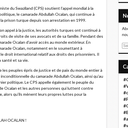
niste du Swaziland (CPS) soutient l'appel mondial à la
 politique, le camarade Abdullah Ocalan, qui continue à
la prison turque depuis son arrestation en 1999.
Abo
n appel à la justice, les autorités turques ont continué à
nou
oits de visite de ses avocats et de sa famille. Pendant des
marade Ocalan d'avoir accès au monde extérieur. En
E
amarade Ocalan, notamment en le soumettant à
m
e droit international relatif aux droits des prisonniers. Il
a
a santé et sa vie.
i
l
 les peuples épris de justice et de paix du monde entier à
n inconditionnelle du camarade Abdullah Ocalan, ainsi qu'au
#
nier politique. Le CPS appelle également le peuple du
#
ade Ocalan et les autres personnes qui luttent contre
#
e, alors qu'ils mènent leurs propres luttes pour la
#
#
#B
#a
LAH OCALAN !
#