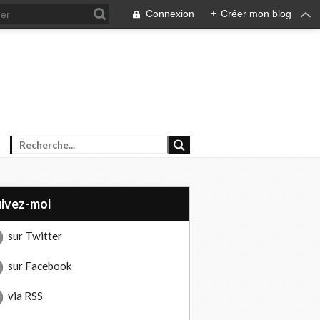
Connexion
+
Créer mon blog
uivez-moi
sur Twitter
sur Facebook
via RSS