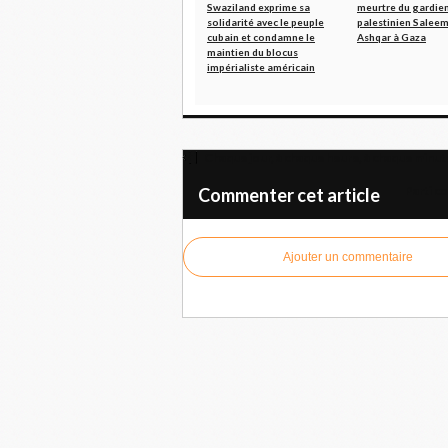
Swaziland exprime sa
meurtre du gardien
solidarité avec le peuple
palestinien Saleem
cubain et condamne le
Ashqar à Gaza
maintien du blocus
impérialiste américain
Chaque jour, à chaque heure, à chaque minut
Parti c
Commenter cet article
Ajouter un commentaire