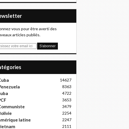
Newsletter
nnez-vous pour être averti des
veaux articles publiés.
Catégories
Cuba
14627
Venezuela
8363
cuba
4722
PCF
3653
Communiste
3479
olivie
2254
mérique latine
2247
vietnam
2111