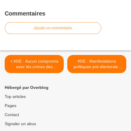
Commentaires
Ajouter un commentaire
< KKE : Aucun compromis
KKE : Manifestations
avec les crimes des
politiques pré-électorales
impérialistes
en Grande-Bretagne et en
Irlande >
Hébergé par Overblog
Top articles
Pages
Contact
Signaler un abus