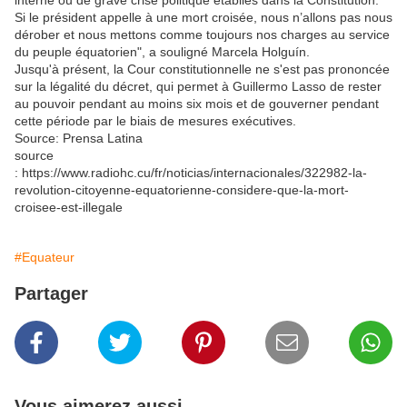
interne ou de grave crise politique établies dans la Constitution.
Si le président appelle à une mort croisée, nous n’allons pas nous
dérober et nous mettons comme toujours nos charges au service
du peuple équatorien", a souligné Marcela Holguín.
Jusqu'à présent, la Cour constitutionnelle ne s'est pas prononcée
sur la légalité du décret, qui permet à Guillermo Lasso de rester
au pouvoir pendant au moins six mois et de gouverner pendant
cette période par le biais de mesures exécutives.
Source: Prensa Latina
source
: https://www.radiohc.cu/fr/noticias/internacionales/322982-la-
revolution-citoyenne-equatorienne-considere-que-la-mort-
croisee-est-illegale
#Equateur
Partager
Vous aimerez aussi