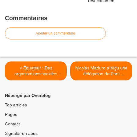
Commentaires
Ajouter un commentaire
< Équateur : Des
Nicolás Maduro a reçu une
organisations sociales
délégation du Parti
dénoncent une fraude
communiste chinois (PCC)
constitutionnelle
>
Hébergé par Overblog
Top articles
Pages
Contact
Signaler un abus