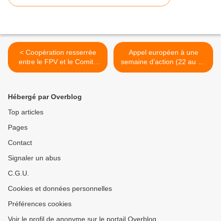
< Coopération resserrée
Appel européen à une
entre le FPV et le Comité
semaine d’action (22 au 26
de défense de la révolution
mai) contre les accords de
de Cuba​
libéralisation du commerce
et d’investissement avec les
Hébergé par Overblog
pays d’Amérique latine ! >
Top articles
Pages
Contact
Signaler un abus
C.G.U.
Cookies et données personnelles
Préférences cookies
Voir le profil de anonyme sur le portail Overblog