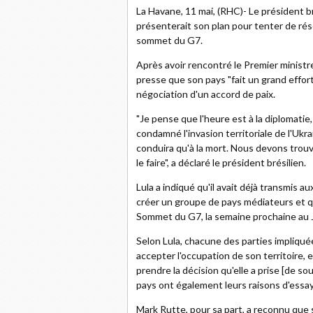
La Havane, 11 mai, (RHC)- Le président bré
présenterait son plan pour tenter de rés
sommet du G7.
Après avoir rencontré le Premier ministre 
presse que son pays "fait un grand effort
négociation d'un accord de paix.
"Je pense que l'heure est à la diplomatie,
condamné l'invasion territoriale de l'Ukr
conduira qu'à la mort. Nous devons trouve
le faire", a déclaré le président brésilien.
Lula a indiqué qu'il avait déjà transmis 
créer un groupe de pays médiateurs et qu'
Sommet du G7, la semaine prochaine au 
Selon Lula, chacune des parties impliquée
accepter l'occupation de son territoire, 
prendre la décision qu'elle a prise [de sou
pays ont également leurs raisons d'essay
Mark Rutte, pour sa part, a reconnu que 