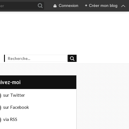
Connexion
+
Créer mon blog
uivez-moi
sur Twitter
sur Facebook
via RSS