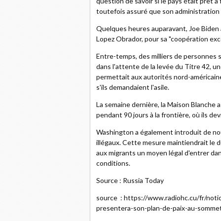
question de savoir si le pays était prêt 
toutefois assuré que son administration 
Quelques heures auparavant, Joe Biden 
Lopez Obrador, pour sa "coopération exce
Entre-temps, des milliers de personnes s
dans l'attente de la levée du Titre 42, u
permettait aux autorités nord-américain
s'ils demandaient l'asile.
La semaine dernière, la Maison Blanche a 
pendant 90 jours à la frontière, où ils de
Washington a également introduit de no
illégaux. Cette mesure maintiendrait le 
aux migrants un moyen légal d'entrer dan
conditions.
Source : Russia Today
source : https://www.radiohc.cu/fr/notic
presentera-son-plan-de-paix-au-somme