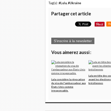
Tag(s) :
#Lula
,
#Ukraine
Partager cet article
R
S'inscrire à la newsletter
Vous aimerez aussi :
Lula en tête des s
Lula considère la révocation
avant les élections
du visa de l'ambassadeur aux
brésiliennes
États-Unis comme
irresponsable.