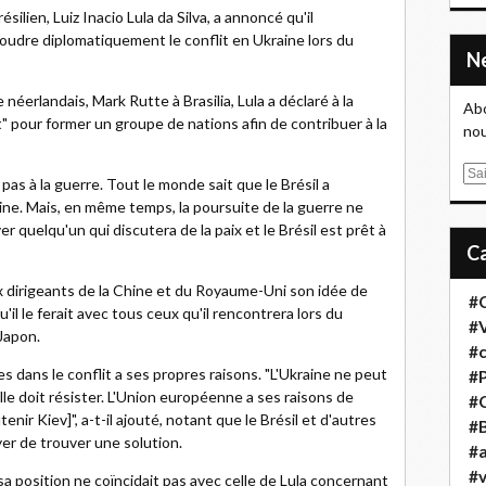
silien, Luiz Inacio Lula da Silva, a annoncé qu'il
oudre diplomatiquement le conflit en Ukraine lors du
néerlandais, Mark Rutte à Brasilia, Lula a déclaré à la
Abo
" pour former un groupe de nations afin de contribuer à la
nou
E
 pas à la guerre. Tout le monde sait que le Brésil a
m
aine. Mais, en même temps, la poursuite de la guerre ne
a
r quelqu'un qui discutera de la paix et le Brésil est prêt à
i
l
aux dirigeants de la Chine et du Royaume-Uni son idée de
#
il le ferait avec tous ceux qu'il rencontrera lors du
#
Japon.
#
s dans le conflit a ses propres raisons. "L'Ukraine ne peut
#
elle doit résister. L'Union européenne a ses raisons de
#
tenir Kiev]", a-t-il ajouté, notant que le Brésil et d'autres
#B
er de trouver une solution.
#a
#
sa position ne coïncidait pas avec celle de Lula concernant