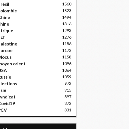
résil
1560
colombie
1523
Chine
1494
hine
1316
frique
1293
pcf
1276
alestine
1186
europe
1172
locus
1158
moyen orient
1096
USA
1064
ussie
1059
lections
973
sie
915
yndicat
897
Covid19
872
PCV
831