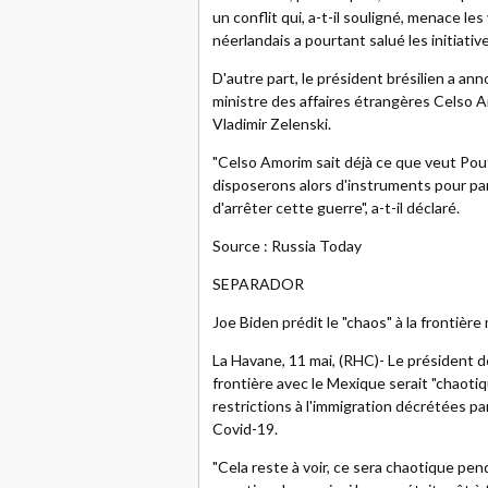
un conflit qui, a-t-il souligné, menace le
néerlandais a pourtant salué les initiative
D'autre part, le président brésilien a anno
ministre des affaires étrangères Celso A
Vladimir Zelenski.
"Celso Amorim sait déjà ce que veut Pout
disposerons alors d'instruments pour parle
d'arrêter cette guerre", a-t-il déclaré.
Source : Russia Today
SEPARADOR
Joe Biden prédit le "chaos" à la frontière
La Havane, 11 mai, (RHC)- Le président de
frontière avec le Mexique serait "chaoti
restrictions à l'immigration décrétées p
Covid-19.
"Cela reste à voir, ce sera chaotique pen