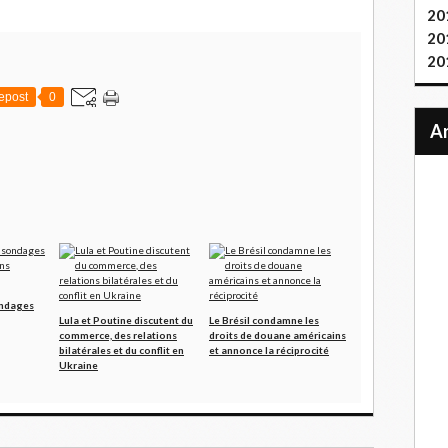
20
20
20
epost
0
ondages
Lula et Poutine discutent du
Le Brésil condamne les
commerce, des relations
droits de douane américains
bilatérales et du conflit en
et annonce la réciprocité
Ukraine