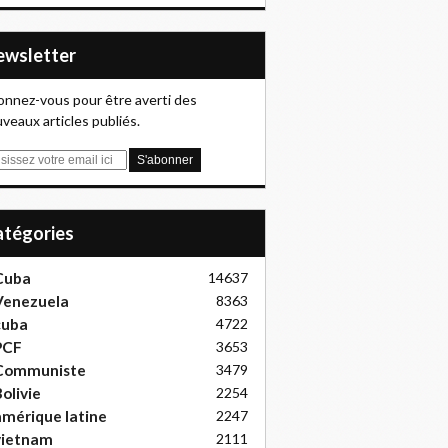
Newsletter
nnez-vous pour être averti des
veaux articles publiés.
Catégories
Cuba
14637
Venezuela
8363
cuba
4722
PCF
3653
Communiste
3479
olivie
2254
mérique latine
2247
vietnam
2111