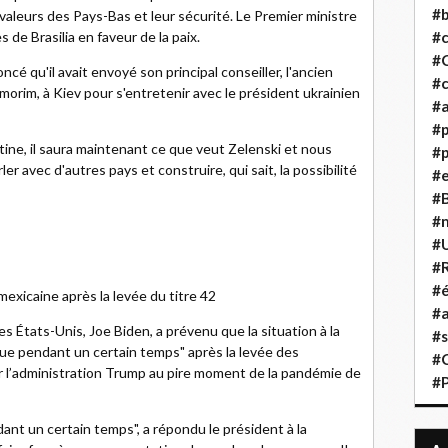
#b
s valeurs des Pays-Bas et leur sécurité. Le Premier ministre
s de Brasilia en faveur de la paix.
#
#
ncé qu'il avait envoyé son principal conseiller, l'ancien
#c
morim, à Kiev pour s'entretenir avec le président ukrainien
#a
#
ine, il saura maintenant ce que veut Zelenski et nous
#p
r avec d'autres pays et construire, qui sait, la possibilité
#
#B
#
#
#R
#é
 mexicaine après la levée du titre 42
#a
s États-Unis, Joe Biden, a prévenu que la situation à la
#s
que pendant un certain temps" après la levée des
#
ar l’administration Trump au pire moment de la pandémie de
#
dant un certain temps", a répondu le président à la