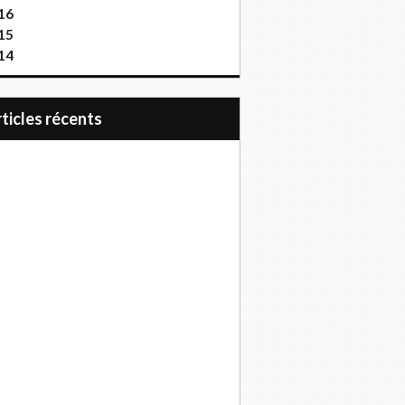
16
15
14
articles récents