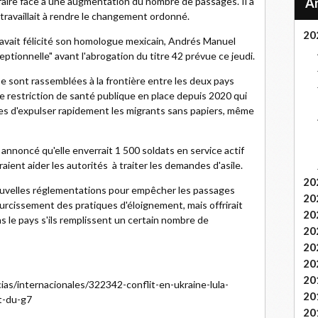
à faire face à une augmentation du nombre de passages. Il a
travaillait à rendre le changement ordonné.
20
avait félicité son homologue mexicain, Andrés Manuel
ptionnelle" avant l'abrogation du titre 42 prévue ce jeudi.
e sont rassemblées à la frontière entre les deux pays
ne restriction de santé publique en place depuis 2020 qui
es d'expulser rapidement les migrants sans papiers, même
annoncé qu'elle enverrait 1 500 soldats en service actif
vraient aider les autorités à traiter les demandes d'asile.
20
uvelles réglementations pour empêcher les passages
20
durcissement des pratiques d'éloignement, mais offrirait
20
s le pays s'ils remplissent un certain nombre de
20
20
20
20
ias/internacionales/322342-conflit-en-ukraine-lula-
20
t-du-g7
20