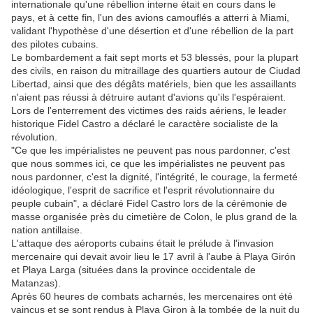
internationale qu'une rébellion interne était en cours dans le
pays, et à cette fin, l'un des avions camouflés a atterri à Miami,
validant l'hypothèse d'une désertion et d'une rébellion de la part
des pilotes cubains.
Le bombardement a fait sept morts et 53 blessés, pour la plupart
des civils, en raison du mitraillage des quartiers autour de Ciudad
Libertad, ainsi que des dégâts matériels, bien que les assaillants
n'aient pas réussi à détruire autant d'avions qu'ils l'espéraient.
Lors de l'enterrement des victimes des raids aériens, le leader
historique Fidel Castro a déclaré le caractère socialiste de la
révolution.
"Ce que les impérialistes ne peuvent pas nous pardonner, c'est
que nous sommes ici, ce que les impérialistes ne peuvent pas
nous pardonner, c'est la dignité, l'intégrité, le courage, la fermeté
idéologique, l'esprit de sacrifice et l'esprit révolutionnaire du
peuple cubain", a déclaré Fidel Castro lors de la cérémonie de
masse organisée près du cimetière de Colon, le plus grand de la
nation antillaise.
L'attaque des aéroports cubains était le prélude à l'invasion
mercenaire qui devait avoir lieu le 17 avril à l'aube à Playa Girón
et Playa Larga (situées dans la province occidentale de
Matanzas).
Après 60 heures de combats acharnés, les mercenaires ont été
vaincus et se sont rendus à Playa Giron à la tombée de la nuit du