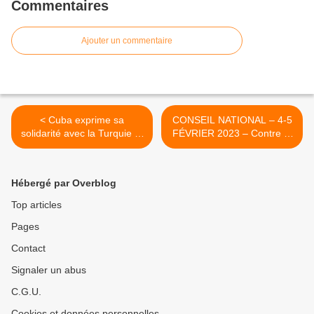
Commentaires
Ajouter un commentaire
< Cuba exprime sa
CONSEIL NATIONAL – 4-5
solidarité avec la Turquie et
FÉVRIER 2023 – Contre la
la Syrie après le
réforme des retraites, les
tremblement de terre
communistes mobilisés
pour gagner ! >
Hébergé par Overblog
Top articles
Pages
Contact
Signaler un abus
C.G.U.
Cookies et données personnelles