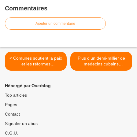
Commentaires
Ajouter un commentaire
< Comunes soutient la paix
Plus d'un demi-millier de
et les réformes
médecins cubains
gouvernementales en
travaillent déjà au Mexique
Colombie
>
Hébergé par Overblog
Top articles
Pages
Contact
Signaler un abus
C.G.U.