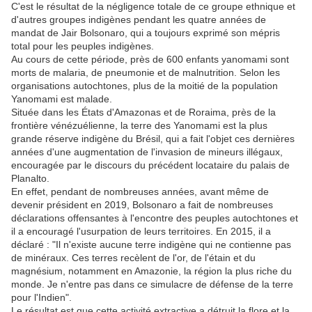
C'est le résultat de la négligence totale de ce groupe ethnique et
d'autres groupes indigènes pendant les quatre années de
mandat de Jair Bolsonaro, qui a toujours exprimé son mépris
total pour les peuples indigènes.
Au cours de cette période, près de 600 enfants yanomami sont
morts de malaria, de pneumonie et de malnutrition. Selon les
organisations autochtones, plus de la moitié de la population
Yanomami est malade.
Située dans les États d'Amazonas et de Roraima, près de la
frontière vénézuélienne, la terre des Yanomami est la plus
grande réserve indigène du Brésil, qui a fait l'objet ces dernières
années d'une augmentation de l'invasion de mineurs illégaux,
encouragée par le discours du précédent locataire du palais de
Planalto.
En effet, pendant de nombreuses années, avant même de
devenir président en 2019, Bolsonaro a fait de nombreuses
déclarations offensantes à l'encontre des peuples autochtones et
il a encouragé l'usurpation de leurs territoires. En 2015, il a
déclaré : "Il n'existe aucune terre indigène qui ne contienne pas
de minéraux. Ces terres recèlent de l'or, de l'étain et du
magnésium, notamment en Amazonie, la région la plus riche du
monde. Je n'entre pas dans ce simulacre de défense de la terre
pour l'Indien".
Le résultat est que cette activité extractive a détruit la flore et la