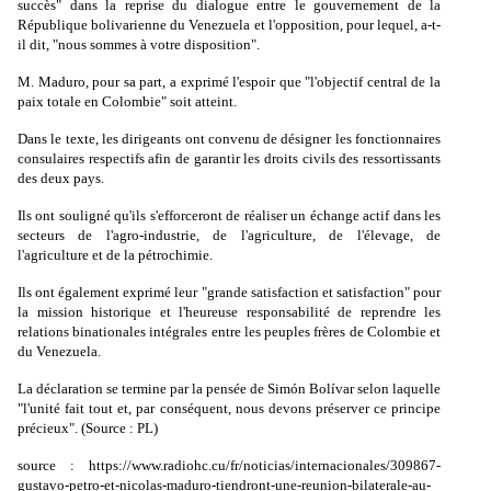
succès" dans la reprise du dialogue entre le gouvernement de la
République bolivarienne du Venezuela et l'opposition, pour lequel, a-t-
il dit, "nous sommes à votre disposition".
M. Maduro, pour sa part, a exprimé l'espoir que "l'objectif central de la
paix totale en Colombie" soit atteint.
Dans le texte, les dirigeants ont convenu de désigner les fonctionnaires
consulaires respectifs afin de garantir les droits civils des ressortissants
des deux pays.
Ils ont souligné qu'ils s'efforceront de réaliser un échange actif dans les
secteurs de l'agro-industrie, de l'agriculture, de l'élevage, de
l'agriculture et de la pétrochimie.
Ils ont également exprimé leur "grande satisfaction et satisfaction" pour
la mission historique et l'heureuse responsabilité de reprendre les
relations binationales intégrales entre les peuples frères de Colombie et
du Venezuela.
La déclaration se termine par la pensée de Simón Bolívar selon laquelle
"l'unité fait tout et, par conséquent, nous devons préserver ce principe
précieux". (Source : PL)
source : https://www.radiohc.cu/fr/noticias/internacionales/309867-
gustavo-petro-et-nicolas-maduro-tiendront-une-reunion-bilaterale-au-