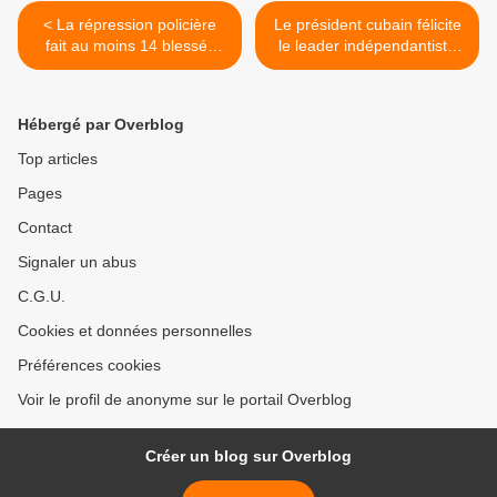
< La répression policière
Le président cubain félicite
fait au moins 14 blessés
le leader indépendantiste
dans le sud du Pérou
Oscar López >
Hébergé par Overblog
Top articles
Pages
Contact
Signaler un abus
C.G.U.
Cookies et données personnelles
Préférences cookies
Voir le profil de anonyme sur le portail Overblog
Créer un blog sur Overblog