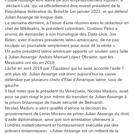
Puisse Assange être libéré de son emprisonnement injuste», a
déclaré Lula, qui va officiellement être investi président de la
République fédérative du Brésil le 1er janvier 2023, et qui défend
Julian Assange de longue date.
La semaine dernière, à l’issue d’une réunion avec le rédacteur en
chef de Wikileakrs, le président colombien, Gustavo Petro a
promis de demander à son homologue des États-Unis, Joe
Biden, avec d’autres présidents latino-américains, de ne pas
inculper un journaliste simplement pour avoir dit la vérité.»
Un autre président latino-américain apporte un soutien sans faille
à Julian Assange: Andrés Manuel López Obrador, que les
Mexicains ont élu en 2018.
Lâché en avril 2019 par l’Équateur qui lui avait accordé l’asile 7
ans plus tôt, Julian Assange voit donc aujourd'hui sa cause
défendue par plusieurs chefs d'Etat d'Amérique latine, tous de
gauche.
Il faut noter que le président du Venezuela, Nicolas Maduro, avait
pour sa part réagi le jour même du transfert de Julian Assange à
la prison britannique de haute sécurité de Belmarsh.
Nicolas Maduro a alors qualifié d’atroce la décision du
gouvernement de Lenin Moreno de priver Julian Assange du droit
d’asile diplomatique, ainsi que son arrestation ultérieure à
Londres maladroitement et honteusement exécutée par des
policiers britanniques». «Julian Assange est un militant de la