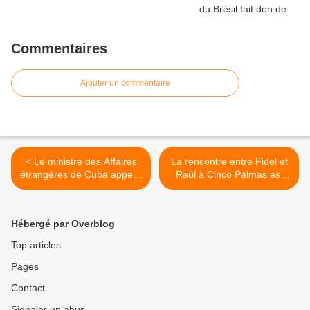
Commentaires
Ajouter un commentaire
< Le ministre des Affaires
La rencontre entre Fidel et
étrangères de Cuba appelle
Raúl à Cinco Palmas est
l'ONU à multiplier la
évoquée dans la province
solidarité face à la
de Granma >
coercition
Hébergé par Overblog
Top articles
Pages
Contact
Signaler un abus