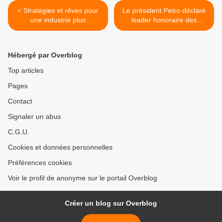
< Stratégies et rêves pour
Le président Petro déclaré
une industrie plus
leader honoraire des
automatisée à Cuba
peuples autochtones à la
COP27 >
Hébergé par Overblog
Top articles
Pages
Contact
Signaler un abus
C.G.U.
Cookies et données personnelles
Préférences cookies
Voir le profil de anonyme sur le portail Overblog
Créer un blog sur Overblog