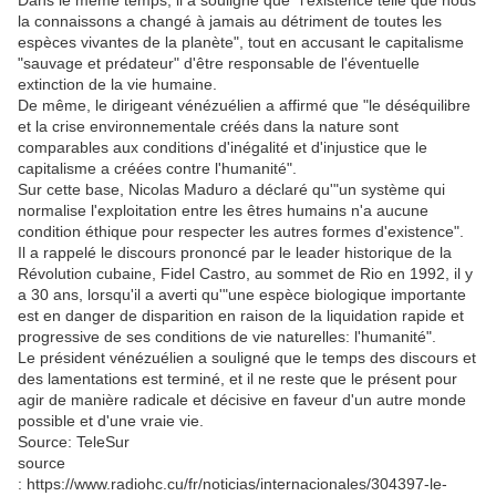
Dans le même temps, il a souligné que "l'existence telle que nous
la connaissons a changé à jamais au détriment de toutes les
espèces vivantes de la planète", tout en accusant le capitalisme
"sauvage et prédateur" d'être responsable de l'éventuelle
extinction de la vie humaine.
De même, le dirigeant vénézuélien a affirmé que "le déséquilibre
et la crise environnementale créés dans la nature sont
comparables aux conditions d'inégalité et d'injustice que le
capitalisme a créées contre l'humanité".
Sur cette base, Nicolas Maduro a déclaré qu'"un système qui
normalise l'exploitation entre les êtres humains n'a aucune
condition éthique pour respecter les autres formes d'existence".
Il a rappelé le discours prononcé par le leader historique de la
Révolution cubaine, Fidel Castro, au sommet de Rio en 1992, il y
a 30 ans, lorsqu'il a averti qu'"une espèce biologique importante
est en danger de disparition en raison de la liquidation rapide et
progressive de ses conditions de vie naturelles: l'humanité".
Le président vénézuélien a souligné que le temps des discours et
des lamentations est terminé, et il ne reste que le présent pour
agir de manière radicale et décisive en faveur d'un autre monde
possible et d'une vraie vie.
Source: TeleSur
source
: https://www.radiohc.cu/fr/noticias/internacionales/304397-le-