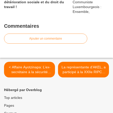
détérioration sociale et du droit du
travail !
Commentaires
Ajouter un commentaire
< Affaire Ayotzinapa: L’ex-
La représentante d'AKEL, a
secrétaire à la sécurité
participé à la XXIIe RIPCO
publique de Guerrero arrêté
à La Havane, Cuba. >
pour crime organisé
Hébergé par Overblog
Top articles
Pages