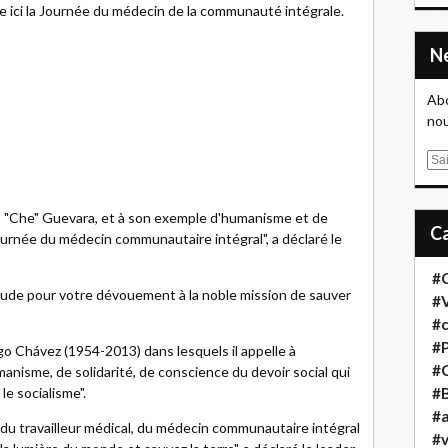
ée ici la Journée du médecin de la communauté intégrale.
Abo
nou
E
m
a
 "Che" Guevara, et à son exemple d'humanisme et de
i
ournée du médecin communautaire intégral", a déclaré le
l
#
tude pour votre dévouement à la noble mission de sauver
#
#
#
 Chávez (1954-2013) dans lesquels il appelle à
#
manisme, de solidarité, de conscience du devoir social qui
e socialisme".
#B
#a
l, du travailleur médical, du médecin communautaire intégral
#