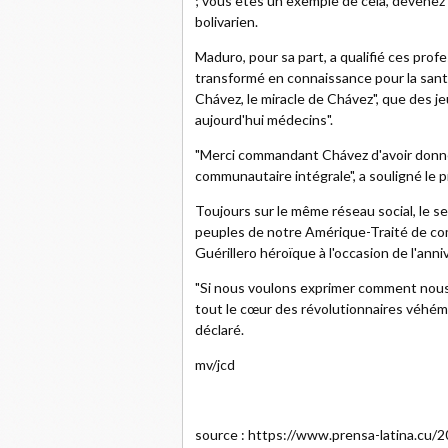
; vous êtes un exemple de cela, devenez l
bolivarien.
Maduro, pour sa part, a qualifié ces pro
transformé en connaissance pour la santé 
Chávez, le miracle de Chávez", que des j
aujourd'hui médecins".
"Merci commandant Chávez d'avoir donné 
communautaire intégrale", a souligné le p
Toujours sur le même réseau social, le sec
peuples de notre Amérique-Traité de co
Guérillero héroïque à l'occasion de l'anni
"Si nous voulons exprimer comment nous
tout le cœur des révolutionnaires véhéme
déclaré.
mv/jcd
source : https://www.prensa-latina.cu/2