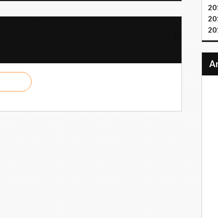
20
20
r ratifie le soutien à l'archipel
20
les restrictions américaines sur les exportations de technologies