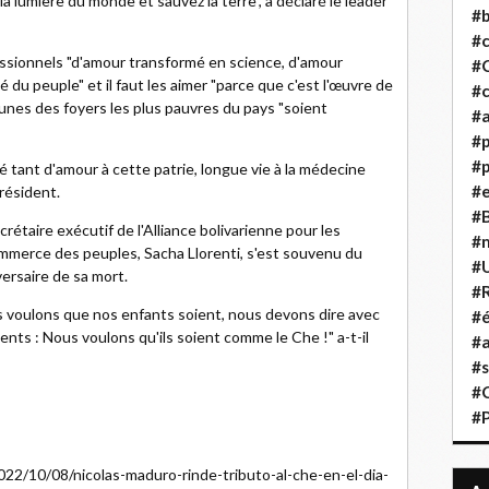
a lumière du monde et sauvez la terre", a déclaré le leader
#b
#
fessionnels "d'amour transformé en science, d'amour
#
du peuple" et il faut les aimer "parce que c'est l'œuvre de
#c
eunes des foyers les plus pauvres du pays "soient
#a
#
#p
tant d'amour à cette patrie, longue vie à la médecine
#
résident.
#B
rétaire exécutif de l'Alliance bolivarienne pour les
#
mmerce des peuples, Sacha Llorenti, s'est souvenu du
#
versaire de sa mort.
#R
 voulons que nos enfants soient, nous devons dire avec
#é
nts : Nous voulons qu'ils soient comme le Che !" a-t-il
#a
#s
#
#
022/10/08/nicolas-maduro-rinde-tributo-al-che-en-el-dia-