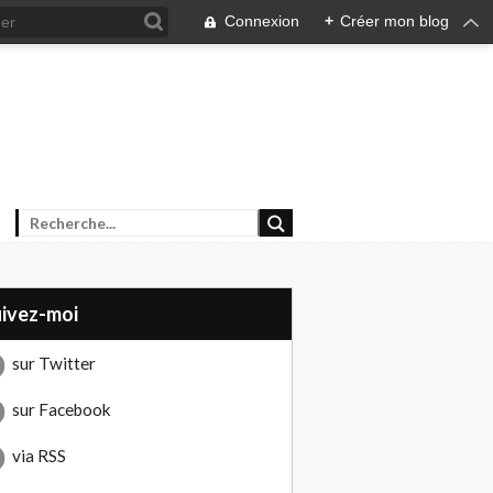
Connexion
+
Créer mon blog
uivez-moi
sur Twitter
sur Facebook
via RSS