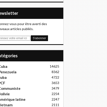
Newsletter
nnez-vous pour être averti des
veaux articles publiés.
Catégories
Cuba
14625
Venezuela
8362
cuba
4722
PCF
3653
Communiste
3479
olivie
2254
mérique latine
2247
vietnam
2111