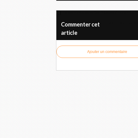
L'Assemblée de solidarité avec Cuba en Équateu
La Chine critique 
Commenter cet
article
Ajouter un commentaire