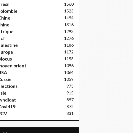
résil
1560
colombie
1523
Chine
1494
hine
1316
frique
1293
pcf
1276
alestine
1186
europe
1172
locus
1158
moyen orient
1096
USA
1064
ussie
1059
lections
973
sie
915
yndicat
897
Covid19
872
PCV
831