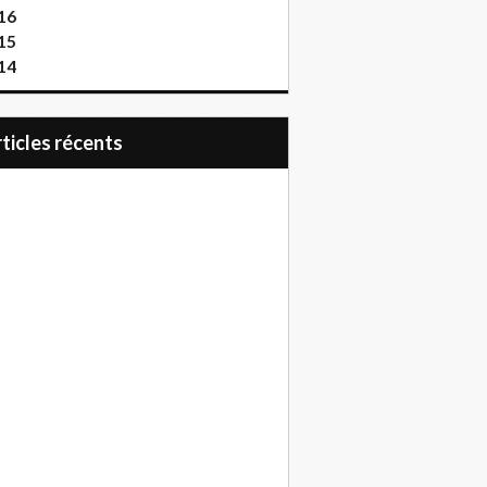
16
15
14
articles récents