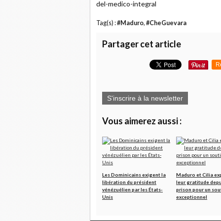
del-medico-integral
Tag(s) :
#Maduro
,
#CheGuevara
Partager cet article
R
S'inscrire à la newsletter
Vous aimerez aussi :
Les Dominicains exigent la
Maduro et Cilia ex
libération du président
leur gratitude depu
vénézuélien par les États-
prison pour un sou
Unis
exceptionnel