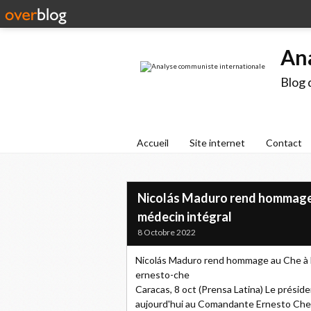
An
Blog 
Accueil
Site internet
Contact
Nicolás Maduro rend hommage a
médecin intégral
8 Octobre 2022
Nicolás Maduro rend hommage au Che à l'
ernesto-che
Caracas, 8 oct (Prensa Latina) Le prési
aujourd'hui au Comandante Ernesto Che 