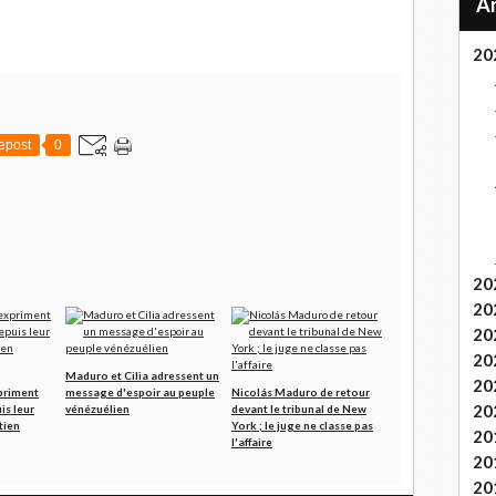
20
epost
0
20
20
20
20
Maduro et Cilia adressent un
20
priment
message d'espoir au peuple
Nicolás Maduro de retour
20
is leur
vénézuélien
devant le tribunal de New
tien
York ; le juge ne classe pas
20
l'affaire
20
20