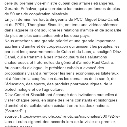
celle du premier vice-ministre cubain des affaires étrangères,
Gerardo Peñalver, qui a corroboré les racines profondes de plus
de 50 ans de coopération bilatérale.
En juin dernier, les hauts dirigeants du PCC, Miguel Díaz-Canel,
et du PPRL, Thongloun Sisoulith, ont tenu une vidéoconférence
dans laquelle ils ont souligné les relations d'amitié et de solidarité
de plus en plus constantes entre les deux pays.
Nous attachons une grande priorité et une grande importance
aux liens d'amitié et de coopération qui unissent les peuples, les
partis et les gouvernements de Cuba et du Laos, a souligné Díaz-
Canel, qui a transmis à ses interlocuteurs des salutations
chaleureuses et fraternelles du général d'armée Raúl Castro.
Au cours du dialogue, le président cubain a avancé des
propositions visant à renforcer les liens économiques bilatéraux
et à étendre la coopération dans les domaines de la santé, de
l'éducation, des sports, des produits pharmaceutiques, de la
biotechnologie et de l'agriculture.
Díaz-Canel et Sisoulith ont échangé des invitations mutuelles à
visiter chaque pays, en signe des liens constants et historiques
d'amitié et de collaboration existant entre les deux nations.
(Source:PL)
source : https://www.radiohc.cu/fr/noticias/nacionales/300792-le-
laos-et-cuba-signent-des-accords-lors-de-la-visite-du-premier-