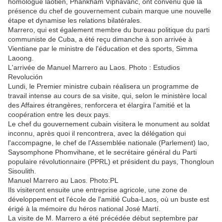
homologue laotien, Phankham Viphavanc, ont convenu que la
présence du chef de gouvernement cubain marque une nouvelle
étape et dynamise les relations bilatérales.
Marrero, qui est également membre du bureau politique du parti
communiste de Cuba, a été reçu dimanche à son arrivée à
Vientiane par le ministre de l'éducation et des sports, Simma
Laoong.
L'arrivée de Manuel Marrero au Laos. Photo : Estudios
Revolución
Lundi, le Premier ministre cubain réalisera un programme de
travail intense au cours de sa visite, qui, selon le ministère local
des Affaires étrangères, renforcera et élargira l'amitié et la
coopération entre les deux pays.
Le chef du gouvernement cubain visitera le monument au soldat
inconnu, après quoi il rencontrera, avec la délégation qui
l'accompagne, le chef de l'Assemblée nationale (Parlement) lao,
Saysomphone Phomvihane, et le secrétaire général du Parti
populaire révolutionnaire (PPRL) et président du pays, Thongloun
Sisoulith.
Manuel Marrero au Laos. Photo:PL
Ils visiteront ensuite une entreprise agricole, une zone de
développement et l'école de l'amitié Cuba-Laos, où un buste est
érigé à la mémoire du héros national José Martí.
La visite de M. Marrero a été précédée début septembre par