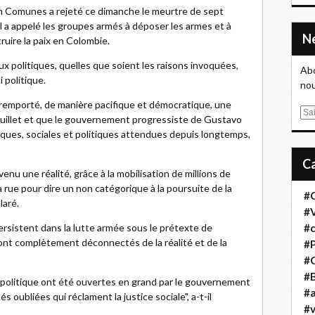
en Comunes a rejeté ce dimanche le meurtre de sept
il a appelé les groupes armés à déposer les armes et à
ruire la paix en Colombie.
x politiques, quelles que soient les raisons invoquées,
Abo
i politique.
nou
 remporté, de manière pacifique et démocratique, une
E
 juillet et que le gouvernement progressiste de Gustavo
m
ues, sociales et politiques attendues depuis longtemps,
a
i
l
venu une réalité, grâce à la mobilisation de millions de
rue pour dire un non catégorique à la poursuite de la
#
laré.
#
ersistent dans la lutte armée sous le prétexte de
#
ont complètement déconnectés de la réalité et de la
#
#
#B
n politique ont été ouvertes en grand par le gouvernement
#a
s oubliées qui réclament la justice sociale", a-t-il
#