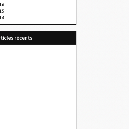
16
15
14
articles récents