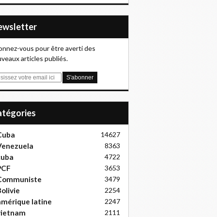
Newsletter
nnez-vous pour être averti des
veaux articles publiés.
Catégories
Cuba
14627
Venezuela
8363
cuba
4722
PCF
3653
Communiste
3479
olivie
2254
mérique latine
2247
vietnam
2111