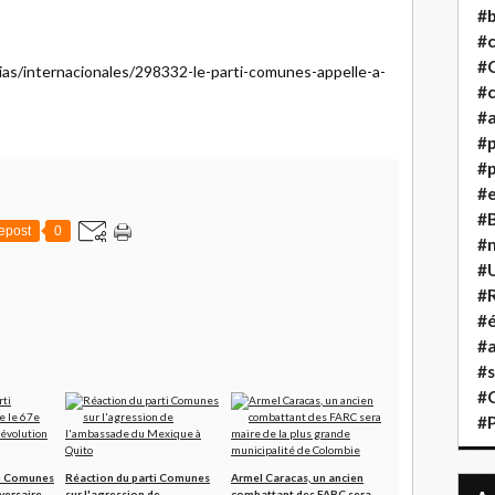
#b
#
#
cias/internacionales/298332-le-parti-comunes-appelle-a-
#c
#a
#
#p
#
#B
epost
0
#
#
#R
#é
#a
#s
#
#
ti Comunes
Réaction du parti Comunes
Armel Caracas, un ancien
versaire
sur l'agression de
combattant des FARC sera