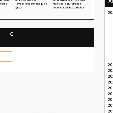
ubaine
l'ambassade du Mexique à
maire de la plus grande
Quito
municipalité de Colombie
20
t échoué
Le Parlement cubain salue la reprise de l'année scolaire
C
20
20
20
20
20
20
20
20
20