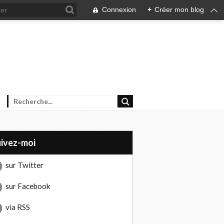
Connexion
+
Créer mon blog
uivez-moi
sur Twitter
sur Facebook
via RSS