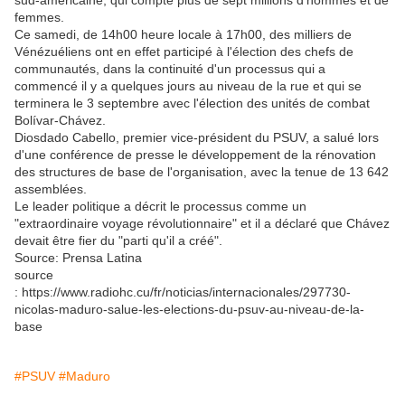
sud-américaine, qui compte plus de sept millions d'hommes et de
femmes.
Ce samedi, de 14h00 heure locale à 17h00, des milliers de
Vénézuéliens ont en effet participé à l'élection des chefs de
communautés, dans la continuité d'un processus qui a
commencé il y a quelques jours au niveau de la rue et qui se
terminera le 3 septembre avec l'élection des unités de combat
Bolívar-Chávez.
Diosdado Cabello, premier vice-président du PSUV, a salué lors
d'une conférence de presse le développement de la rénovation
des structures de base de l'organisation, avec la tenue de 13 642
assemblées.
Le leader politique a décrit le processus comme un
"extraordinaire voyage révolutionnaire" et il a déclaré que Chávez
devait être fier du "parti qu'il a créé".
Source: Prensa Latina
source
: https://www.radiohc.cu/fr/noticias/internacionales/297730-
nicolas-maduro-salue-les-elections-du-psuv-au-niveau-de-la-
base
#PSUV
#Maduro