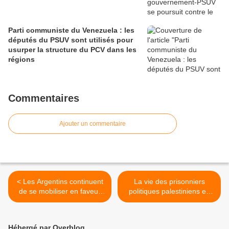
Parti communiste du Venezuela : les
députés du PSUV sont utilisés pour
usurper la structure du PCV dans les
régions
Commentaires
Ajouter un commentaire
< Les Argentins continuent
La vie des prisonniers
de se mobiliser en faveur
politiques palestiniens en
de Cristina Fernandez
danger dans les prisons
israéliennes ! Le KKE exige
leur libération immédiate ! >
Hébergé par Overblog