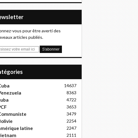
Newsletter
nnez-vous pour être averti des
veaux articles publiés.
Catégories
Cuba
14637
Venezuela
8363
cuba
4722
PCF
3653
Communiste
3479
olivie
2254
mérique latine
2247
vietnam
2111