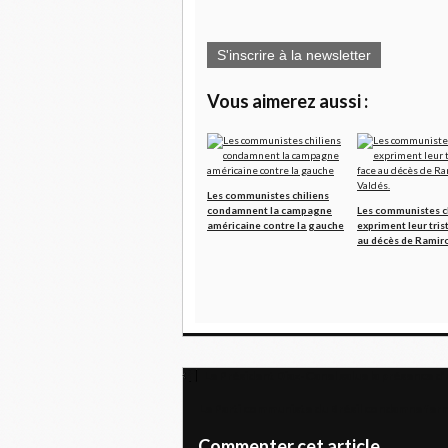
S'inscrire à la newsletter
Vous aimerez aussi :
Les communistes chiliens
condamnent la campagne
Les communistes c
américaine contre la gauche
expriment leur tris
au décès de Ramiro
Le Président Diaz-Canel salue la présence d’
Le Parti communiste du Brésil condamne ferme
Commenter cet article