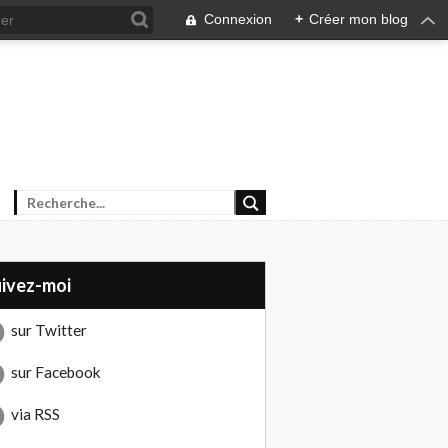
Connexion
+
Créer mon blog
uivez-moi
sur Twitter
sur Facebook
via RSS