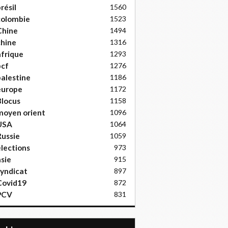
résil
1560
colombie
1523
Chine
1494
hine
1316
frique
1293
pcf
1276
alestine
1186
europe
1172
locus
1158
moyen orient
1096
USA
1064
ussie
1059
lections
973
sie
915
yndicat
897
Covid19
872
PCV
831