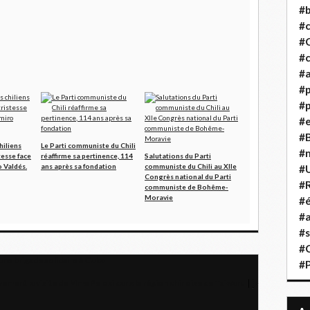
#b
#
#
#c
#a
#
#p
#
#B
hiliens
Le Parti communiste du Chili
#
tesse face
réaffirme sa pertinence, 114
Salutations du Parti
 Valdés.
ans après sa fondation
communiste du Chili au XIIe
#
Congrès national du Parti
#R
communiste de Bohême-
Moravie
#é
#a
#s
#
une brigade solidaire à Cuba
#
ment la visite de Mme Pelosi dans la région chinoise de Taiwan.