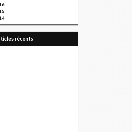
16
15
14
articles récents