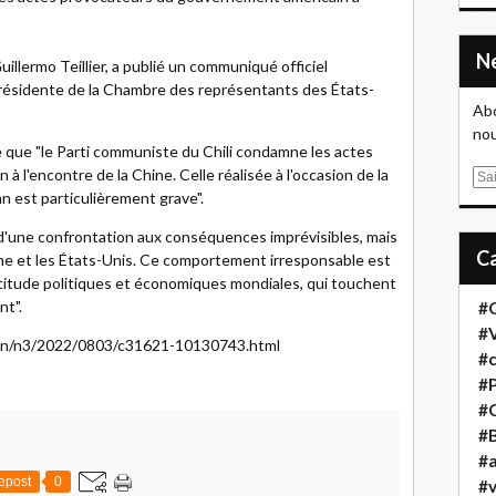
uillermo Teillier, a publié un communiqué officiel
a présidente de la Chambre des représentants des États-
Abo
nou
 que "le Parti communiste du Chili condamne les actes
l'encontre de la Chine. Celle réalisée à l'occasion de la
E
n est particulièrement grave".
m
a
d'une confrontation aux conséquences imprévisibles, mais
i
ine et les États-Unis. Ce comportement irresponsable est
l
certitude politiques et économiques mondiales, qui touchent
nt".
#
#
m.cn/n3/2022/0803/c31621-10130743.html
#
#
#
#B
#a
epost
0
#