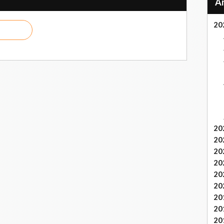
20
20
20
20
20
20
20
20
20
20