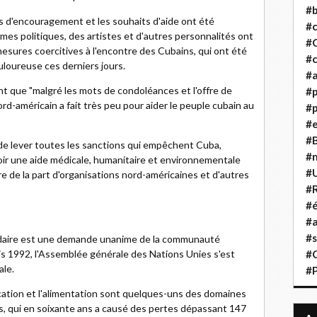
#b
 d'encouragement et les souhaits d'aide ont été
#
mes politiques, des artistes et d'autres personnalités ont
#
esures coercitives à l'encontre des Cubains, qui ont été
#c
ouloureuse ces derniers jours.
#a
ent que "malgré les mots de condoléances et l'offre de
#
d-américain a fait très peu pour aider le peuple cubain au
#p
#
#B
tif de lever toutes les sanctions qui empêchent Cuba,
#
ir une aide médicale, humanitaire et environnementale
#
re de la part d'organisations nord-américaines et d'autres
#R
#é
#a
#s
cidaire est une demande unanime de la communauté
s 1992, l'Assemblée générale des Nations Unies s'est
#
ale.
#
ducation et l'alimentation sont quelques-uns des domaines
s, qui en soixante ans a causé des pertes dépassant 147