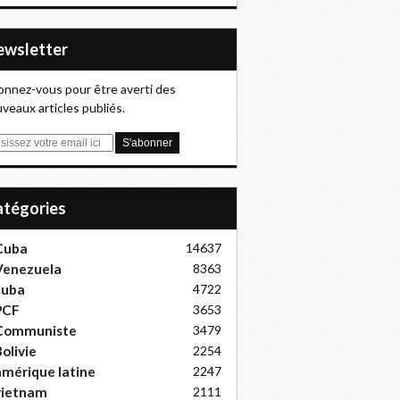
Newsletter
nnez-vous pour être averti des
veaux articles publiés.
Catégories
Cuba
14637
Venezuela
8363
cuba
4722
PCF
3653
Communiste
3479
olivie
2254
mérique latine
2247
vietnam
2111