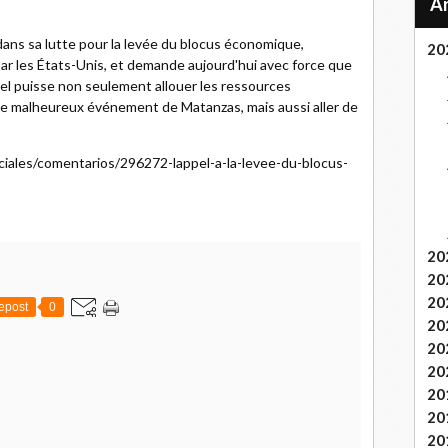
ns sa lutte pour la levée du blocus économique,
20
par les États-Unis, et demande aujourd'hui avec force que
pel puisse non seulement allouer les ressources
le malheureux événement de Matanzas, mais aussi aller de
ciales/comentarios/296272-lappel-a-la-levee-du-blocus-
20
20
20
epost
0
20
20
20
20
20
20