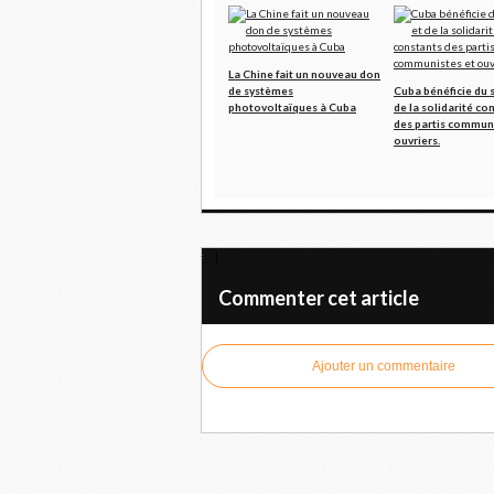
La Chine fait un nouveau don
de systèmes
Cuba bénéficie du 
photovoltaïques à Cuba
de la solidarité co
des partis communi
ouvriers.
Cuba a toujours été accompagnée par ses a
Les cin
Commenter cet article
Ajouter un commentaire