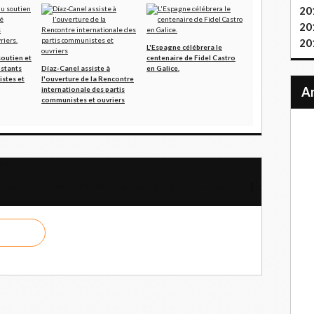
20
20
20
L'Espagne célébrera le
soutien et
centenaire de Fidel Castro
nstants
Díaz-Canel assiste à
en Galice.
stes et
l'ouverture de la Rencontre
internationale des partis
communistes et ouvriers
mis
q jours qui ont secoué Cuba, et les leçons à retirer pour toujours