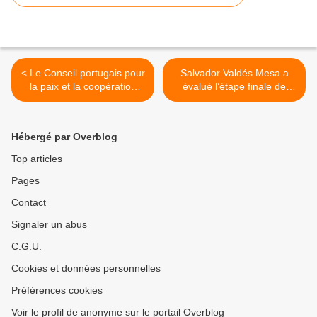
< Le Conseil portugais pour
Salvador Valdés Mesa a
la paix et la coopération
évalué l’étape finale de
marque le 77e anniversaire
l’assemblage de l’usine
des bombardements
d’engrais bio et de bio-
d'Hiroshima et de Nagasaki
pesticides >
Hébergé par Overblog
Top articles
Pages
Contact
Signaler un abus
C.G.U.
Cookies et données personnelles
Préférences cookies
Voir le profil de anonyme sur le portail Overblog