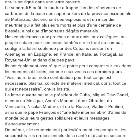
ont-ils souligné dans une lettre ouverte.
Le vendredi 5 août, la foudre a frappé l’un des réservoirs de
carburant de la base des supertankers de la province occidentale
de Matanzas, déclenchant des explosions et un incendie
meurtrier qui a fait plusieurs morts et plus d’une centaine de
blessés, ainsi que d’importants dégâts matériels.
Nos condoléances aux proches et aux amis, aux collègues, au
peuple cubain pour ces héros tombés sur le front du combat,
souligne la lettre soutenue par des Cubains résidant en
Allemagne, en Espagne, en France, en Italie, au Portugal, au
Royaume-Uni et dans d’autres pays.
Ils ont également assuré que la patrie peut compter sur eux dans
les moments difficiles, comme ceux vécus ces derniers jours.
"Voici notre bras, notre contribution pour tout ce qui est
nécessaire, plasma, collecte de matériel médical, dons, tout ce
qui est nécessaire", ont-ils insisté.
La lettre ouverte salue le président de Cuba, Miguel Diaz-Canel,
et ceux du Mexique, Andrés Manuel López Obrador, du
Venezuela, Nicolas Maduro, et de la Russie, Vladimir Poutine,
ainsi que le pape François et "une liste interminable" d’amis du
monde pour leurs gestes solidaires et leurs messages
d’encouragement.
De même, elle remercie tout particulièrement les pompiers, les
secouristes, les professionnels de la santé et d’autres secteurs