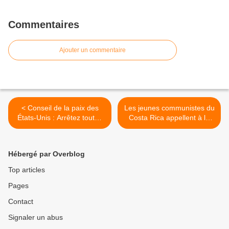
Commentaires
Ajouter un commentaire
< Conseil de la paix des
Les jeunes communistes du
États-Unis : Arrêtez toutes
Costa Rica appellent à la
les provocations contre la
solidarité internationale
Chine !
avec Cuba >
Hébergé par Overblog
Top articles
Pages
Contact
Signaler un abus