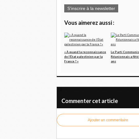
S'inscrire à la newsletter
Vous aimerez aussi :
« À quand la reconnaissance
Le Parti Communis
de l’État palestinien par la
Réunionnais a fêté
France ? »
ans
Le mouvement indigène en Équateur va organi
Commenter cet article
Ajouter un commentaire