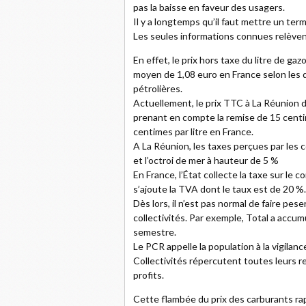
pas la baisse en faveur des usagers.
Il y a longtemps qu’il faut mettre un term
Les seules informations connues relèven
En effet, le prix hors taxe du litre de g
moyen de 1,08 euro en France selon les 
pétrolières.
Actuellement, le prix TTC à La Réunion d
prenant en compte la remise de 15 centime
centimes par litre en France.
A La Réunion, les taxes perçues par les co
et l’octroi de mer à hauteur de 5 %
En France, l’État collecte la taxe sur le 
s’ajoute la TVA dont le taux est de 20 %.
Dès lors, il n’est pas normal de faire pese
collectivités. Par exemple, Total a accumu
semestre.
Le PCR appelle la population à la vigilan
Collectivités répercutent toutes leurs re
profits.
Cette flambée du prix des carburants ra