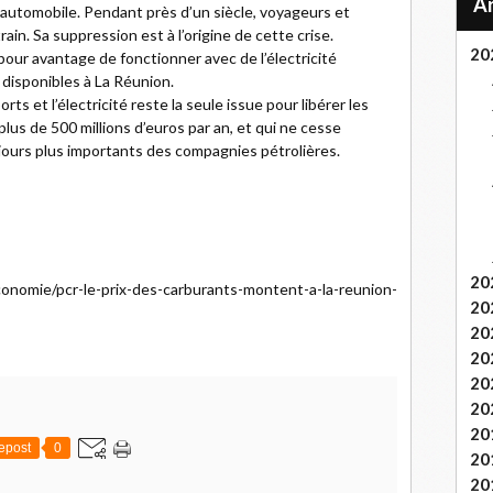
-automobile. Pendant près d’un siècle, voyageurs et
ain. Sa suppression est à l’origine de cette crise.
20
ur avantage de fonctionner avec de l’électricité
disponibles à La Réunion.
s et l’électricité reste la seule issue pour libérer les
lus de 500 millions d’euros par an, et qui ne cesse
jours plus importants des compagnies pétrolières.
20
onomie/pcr-le-prix-des-carburants-montent-a-la-reunion-
20
20
20
20
20
20
epost
0
20
20