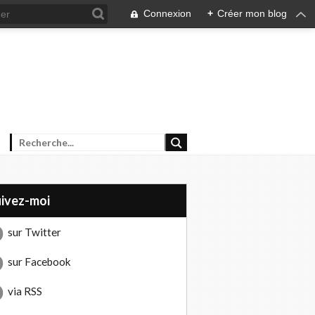
Connexion
+
Créer mon blog
uivez-moi
sur Twitter
sur Facebook
via RSS