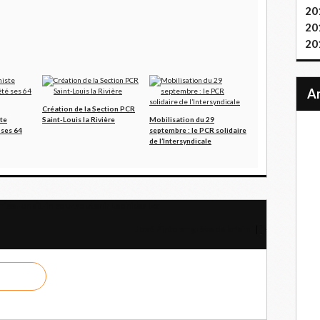
20
20
20
Création de la Section PCR
te
Saint-Louis la Rivière
Mobilisation du 29
 ses 64
septembre : le PCR solidaire
de l’Intersyndicale
ser un sit-in pour soutenir Leonidas Iza
José Pinto en grève de la faim