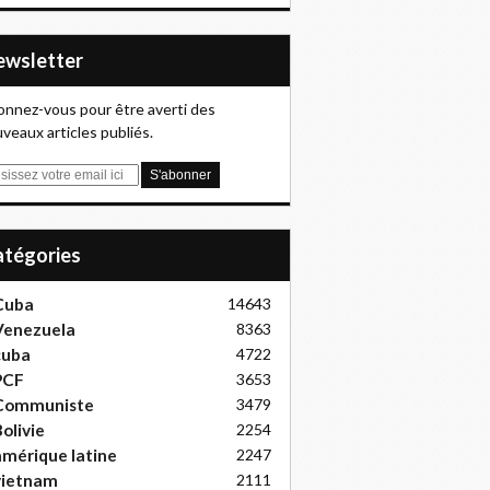
Newsletter
nnez-vous pour être averti des
veaux articles publiés.
Catégories
Cuba
14643
Venezuela
8363
cuba
4722
PCF
3653
Communiste
3479
olivie
2254
mérique latine
2247
vietnam
2111