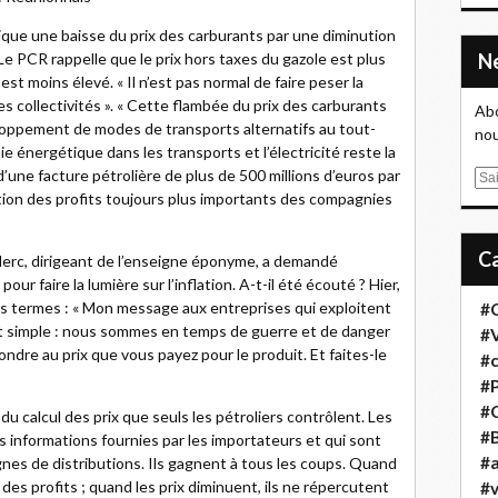
que une baisse du prix des carburants par une diminution
Le PCR rappelle que le prix hors taxes du gazole est plus
st moins élevé. « Il n’est pas normal de faire peser la
es collectivités ». « Cette flambée du prix des carburants
Abo
eloppement de modes de transports alternatifs au tout-
nou
ie énergétique dans les transports et l’électricité reste la
d’une facture pétrolière de plus de 500 millions d’euros par
E
tion des profits toujours plus importants des compagnies
m
a
i
lerc, dirigeant de l’enseigne éponyme, a demandé
l
ur faire la lumière sur l’inflation. A-t-il été écouté ? Hier,
es termes : « Mon message aux entreprises qui exploitent
#
est simple : nous sommes en temps de guerre et de danger
#
pondre au prix que vous payez pour le produit. Et faites-le
#
#
#
 calcul des prix que seuls les pétroliers contrôlent. Les
#B
s informations fournies par les importateurs et qui sont
#a
es de distributions. Ils gagnent à tous les coups. Quand
 des profits ; quand les prix diminuent, ils ne répercutent
#