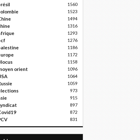
résil
1560
colombie
1523
Chine
1494
hine
1316
frique
1293
pcf
1276
alestine
1186
europe
1172
locus
1158
moyen orient
1096
USA
1064
ussie
1059
lections
973
sie
915
yndicat
897
Covid19
872
PCV
831