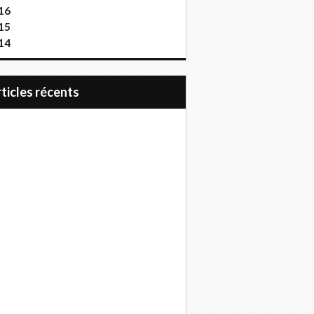
16
15
14
articles récents