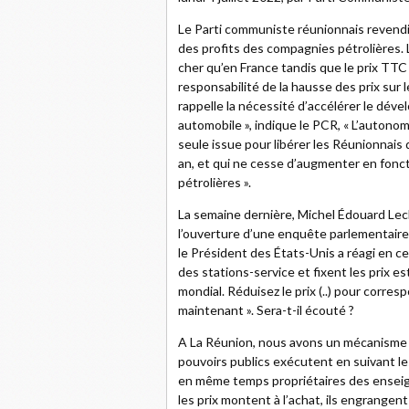
Le Parti communiste réunionnais revendi
des profits des compagnies pétrolières. 
cher qu’en France tandis que le prix TTC e
responsabilité de la hausse des prix sur l
rappelle la nécessité d’accélérer le dév
automobile », indique le PCR, « L’autonom
seule issue pour libérer les Réunionnais 
an, et qui ne cesse d’augmenter en fonc
pétrolières ».
La semaine dernière, Michel Édouard Lec
l’ouverture d’une enquête parlementaire po
le Président des États-Unis a réagi en c
des stations-service et fixent les prix 
mondial. Réduisez le prix (..) pour corres
maintenant ». Sera-t-il écouté ?
A La Réunion, nous avons un mécanisme du
pouvoirs publics exécutent en suivant le
en même temps propriétaires des enseign
les prix montent à l’achat, ils engrangent