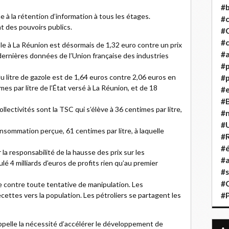
#b
e à la rétention d’information à tous les étages.
#
t des pouvoirs publics.
#
#c
azole à La Réunion est désormais de 1,32 euro contre un prix
#a
dernières données de l’Union française des industries
#
u litre de gazole est de 1,64 euros contre 2,06 euros en
#p
s par litre de l’État versé à La Réunion, et de 18
#
#B
llectivités sont la TSC qui s’élève à 36 centimes par litre,
#
#
consommation perçue, 61 centimes par litre, à laquelle
#R
#é
r la responsabilité de la hausse des prix sur les
#a
lé 4 milliards d’euros de profits rien qu’au premier
#s
#
ce contre toute tentative de manipulation. Les
cettes vers la population. Les pétroliers se partagent les
#
ppelle la nécessité d’accélérer le développement de