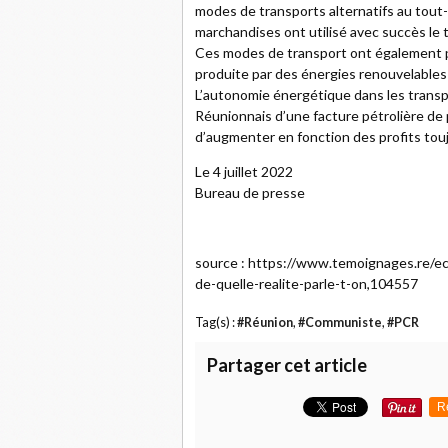
modes de transports alternatifs au tout
marchandises ont utilisé avec succès le tr
Ces modes de transport ont également po
produite par des énergies renouvelables 
L’autonomie énergétique dans les transport
Réunionnais d’une facture pétrolière de p
d’augmenter en fonction des profits tou
Le 4 juillet 2022
Bureau de presse
source : https://www.temoignages.re/ec
de-quelle-realite-parle-t-on,104557
Tag(s) :
#Réunion
,
#Communiste
,
#PCR
Partager cet article
R