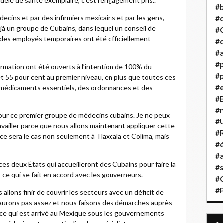
dèle de santé exemplaire, c’est l’engagement pris..
#b
decins et par des infirmiers mexicains et par les gens,
#
éjà un groupe de Cubains, dans lequel un conseil de
#
 des employés temporaires ont été officiellement
#c
#a
#
formation ont été ouverts à l’intention de 100% du
#p
t 55 pour cent au premier niveau, en plus que toutes ces
#
es médicaments essentiels, des ordonnances et des
#B
#
at pour ce premier groupe de médecins cubains. Je ne peux
#
ravailler parce que nous allons maintenant appliquer cette
#R
e sera le cas non seulement à Tlaxcala et Colima, mais
#é
#a
 ces deux États qui accueilleront des Cubains pour faire la
#s
 ce qui se fait en accord avec les gouverneurs.
#
#
 allons finir de couvrir les secteurs avec un déficit de
’en aurons pas assez et nous faisons des démarches auprès
e ce qui est arrivé au Mexique sous les gouvernements