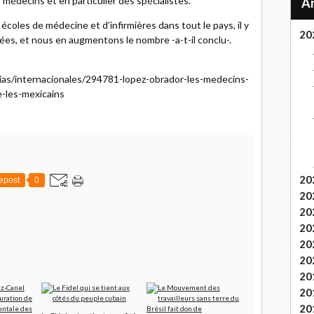
 médecins et en particulier des spécialistes.
coles de médecine et d’infirmières dans tout le pays, il y
20
lées, et nous en augmentons le nombre -a-t-il conclu-.
cias/internacionales/294781-lopez-obrador-les-medecins-
-les-mexicains
20
epost
0
20
20
20
20
20
20
20
20