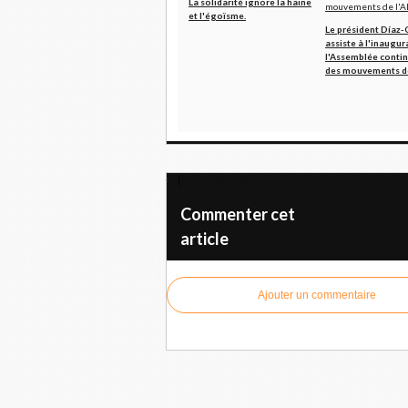
La solidarité ignore la haine
et l'égoïsme.
Le président Díaz-
assiste à l'inaugur
l'Assemblée conti
des mouvements de
Cuba et la Galice renforcent leurs liens à t
Lula promet de
Commenter cet
article
Ajouter un commentaire