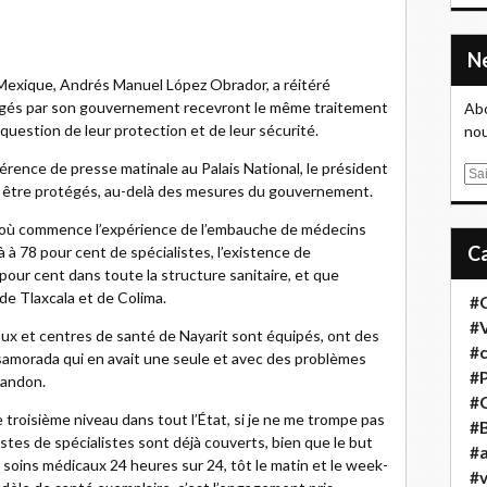
u Mexique, Andrés Manuel López Obrador, a réitéré
agés par son gouvernement recevront le même traitement
Abo
question de leur protection et de leur sécurité.
nou
érence de presse matinale au Palais National, le président
E
t être protégés, au-delà des mesures du gouvernement.
m
a
it, où commence l’expérience de l’embauche de médecins
i
à à 78 pour cent de spécialistes, l’existence de
l
pour cent dans toute la structure sanitaire, et que
de Tlaxcala et de Colima.
#
#
itaux et centres de santé de Nayarit sont équipés, ont des
#
osamorada qui en avait une seule et avec des problèmes
#
bandon.
#
e troisième niveau dans tout l’État, si je ne me trompe pas
#B
tes de spécialistes sont déjà couverts, bien que le but
#a
es soins médicaux 24 heures sur 24, tôt le matin et le week-
#