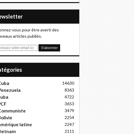
Newsletter
nnez-vous pour être averti des
veaux articles publiés.
Catégories
Cuba
14630
Venezuela
8363
cuba
4722
PCF
3653
Communiste
3479
olivie
2254
mérique latine
2247
vietnam
2111