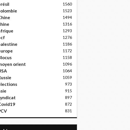
résil
1560
colombie
1523
Chine
1494
hine
1316
frique
1293
pcf
1276
alestine
1186
europe
1172
locus
1158
moyen orient
1096
USA
1064
ussie
1059
lections
973
sie
915
yndicat
897
Covid19
872
PCV
831