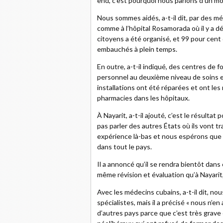
end, c’est pourquoi nous parlons d’un mo
Nous sommes aidés, a-t-il dit, par des mé
comme à l’hôpital Rosamorada où il y a d
citoyens a été organisé, et 99 pour cent
embauchés à plein temps.
En outre, a-t-il indiqué, des centres de 
personnel au deuxième niveau de soins e
installations ont été réparées et ont l
pharmacies dans les hôpitaux.
À Nayarit, a-t-il ajouté, c’est le résult
pas parler des autres États où ils vont t
expérience là-bas et nous espérons que c
dans tout le pays.
Il a annoncé qu’il se rendra bientôt dans
même révision et évaluation qu’à Nayarit,
Avec les médecins cubains, a-t-il dit, nous
spécialistes, mais il a précisé « nous n
d’autres pays parce que c’est très grav