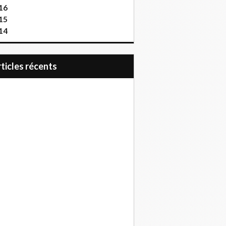
16
15
14
articles récents