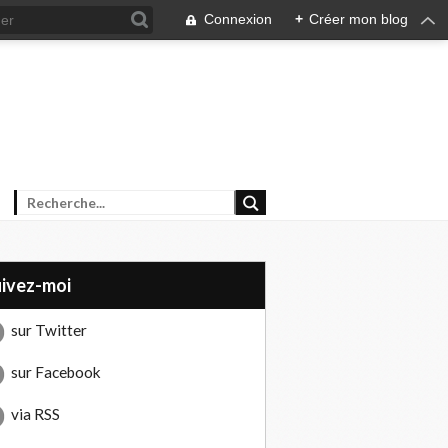
Connexion
+
Créer mon blog
uivez-moi
sur Twitter
sur Facebook
via RSS