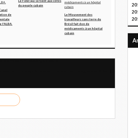
Le Fidel qui se tient aux côtés
20
du peuple cubain
Canel
20
ation de
Le Mouvement des
20
nentale
travailleurs sans terre du
 l'ALBA.
Brésil fait don de
médicaments à un hôpital
cubain
ravers la maison-musée Angel Castro
 reconstruire le système scientifique et technologique du Brésil