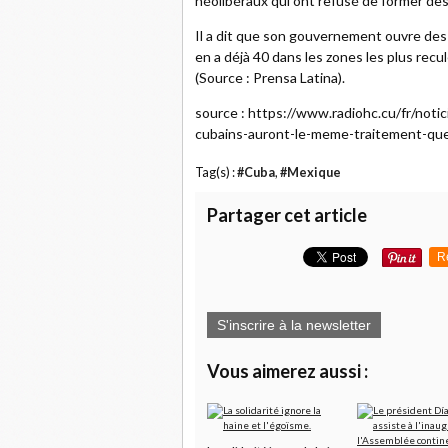
néolibéraux qui ont refusé de former des
Il a dit que son gouvernement ouvre des é
en a déjà 40 dans les zones les plus recu
(Source : Prensa Latina).
source : https://www.radiohc.cu/fr/noti
cubains-auront-le-meme-traitement-que
Tag(s) :
#Cuba
,
#Mexique
Partager cet article
R
S'inscrire à la newsletter
Vous aimerez aussi :